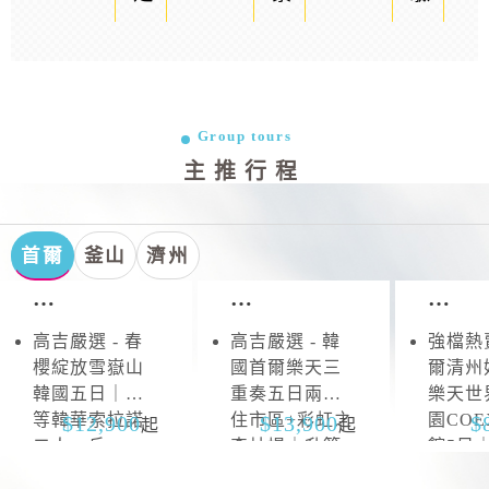
Group tours
主推行程
首爾
釜山
濟州
首
首
首
爾．
爾．
爾
高吉嚴選 - 春
高吉嚴選 - 韓
強檔熱賣
雪
抱
櫻綻放雪嶽山
國首爾樂天三
爾清州
嶽
川
韓國五日｜升
重奏五日兩晚
樂天世
山
等韓華索拉諾
住市區+彩虹之
園CO
12,900
13,900
起
起
二人一戶
森片場｜升等
館5日
山井湖韓華渡
區四連