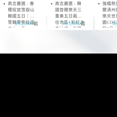
高吉嚴選 - 春
高吉嚴選 - 韓
強檔熱賣
雪
抱
櫻綻放雪嶽山
國首爾樂天三
爾清州
嶽
川
韓國五日｜升
重奏五日兩晚
樂天世
山
等韓華索拉諾
住市區+彩虹之
園CO
12,900
13,900
起
起
二人一戶
森片場｜升等
館5日
山井湖韓華渡
區四連
假村