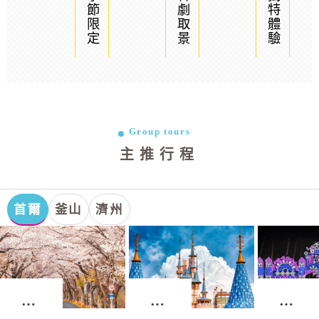
季節限定
韓劇取景
獨特體驗
Group tours
主推行程
首爾
釜山
濟州
首
首
首
爾．
爾．
爾