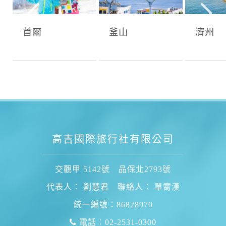
首爾
釜山
濟州
高吉國際旅行社有限公司
交觀甲 5142號 品保北2793號
代表人： 劉慧君 聯絡人： 單霄漢
統一編號：86828970
電話：02-2531-0300