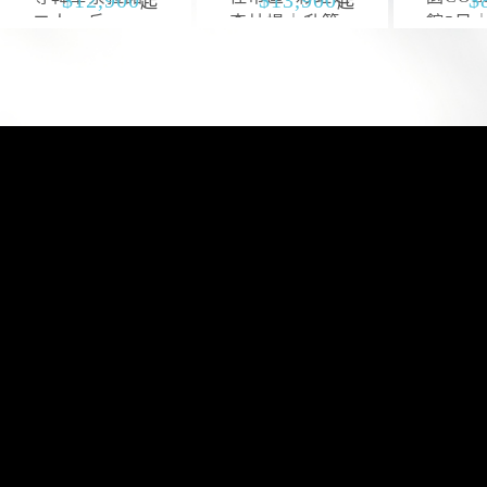
起
起
二人一戶
森片場｜升等
館5日
山井湖韓華渡
區四連
假村