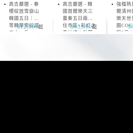
高吉嚴選 - 春
高吉嚴選 - 韓
強檔熱賣
雪
抱
櫻綻放雪嶽山
國首爾樂天三
爾清州
嶽
川
韓國五日｜升
重奏五日兩晚
樂天世
山
等韓華索拉諾
住市區+彩虹之
園CO
12,900
13,900
起
起
二人一戶
森片場｜升等
館5日
山井湖韓華渡
區四連
假村