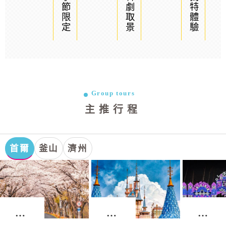
季節限定
韓劇取景
獨特體驗
Group tours
主推行程
首爾
釜山
濟州
首
首
首
爾．
爾．
爾