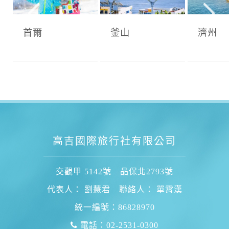
首爾
釜山
濟州
高吉國際旅行社有限公司
交觀甲 5142號 品保北2793號
代表人： 劉慧君 聯絡人： 單霄漢
統一編號：86828970
電話：02-2531-0300