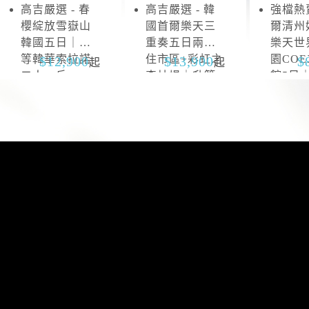
高吉嚴選 - 春
高吉嚴選 - 韓
強檔熱賣
雪
抱
櫻綻放雪嶽山
國首爾樂天三
爾清州
嶽
川
韓國五日｜升
重奏五日兩晚
樂天世
山
等韓華索拉諾
住市區+彩虹之
園CO
12,900
13,900
起
起
二人一戶
森片場｜升等
館5日
山井湖韓華渡
區四連
假村