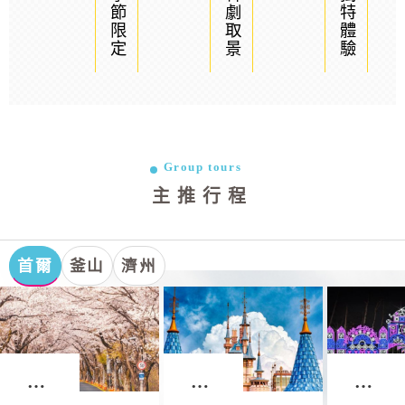
季節限定
韓劇取景
獨特體驗
Group tours
主推行程
首爾
釜山
濟州
首
首
首
爾．
爾．
爾