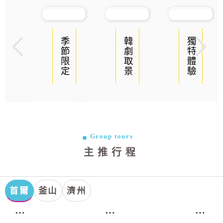
季節限定
韓劇取景
獨特體驗
Group tours
主推行程
首爾
釜山
濟州
首
首
首
爾．
爾．
爾