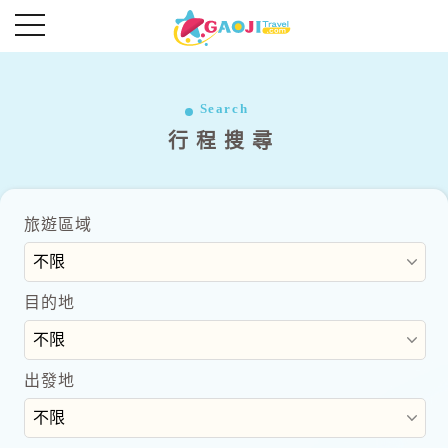
往前
往後
超夯首爾好好玩五日
Search
行程搜尋
Read More
Read More
旅遊區域
目的地
出發地