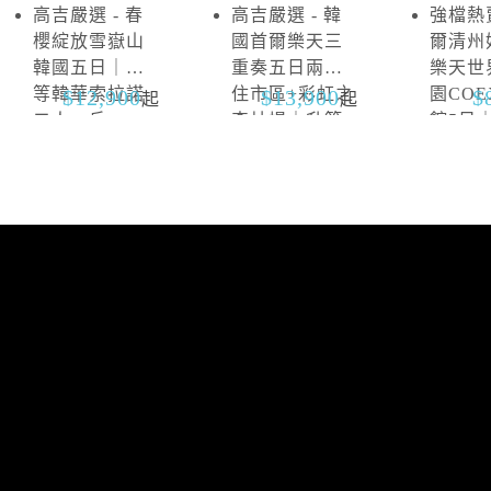
高吉嚴選 - 春
高吉嚴選 - 韓
強檔熱賣
雪
抱
櫻綻放雪嶽山
國首爾樂天三
爾清州
嶽
川
韓國五日｜升
重奏五日兩晚
樂天世
山
等韓華索拉諾
住市區+彩虹之
園CO
12,900
13,900
起
起
二人一戶
森片場｜升等
館5日
山井湖韓華渡
區四連
假村