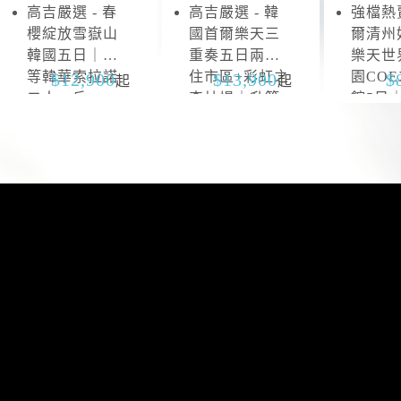
高吉嚴選 - 春
高吉嚴選 - 韓
強檔熱賣
雪
抱
櫻綻放雪嶽山
國首爾樂天三
爾清州
嶽
川
韓國五日｜升
重奏五日兩晚
樂天世
山
等韓華索拉諾
住市區+彩虹之
園CO
12,900
13,900
起
起
二人一戶
森片場｜升等
館5日
山井湖韓華渡
區四連
假村