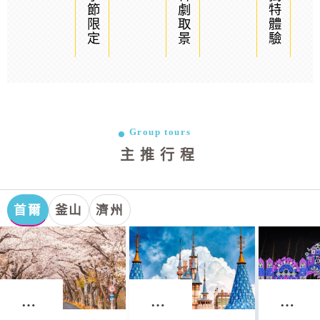
季節限定
韓劇取景
獨特體驗
Group tours
主推行程
首爾
釜山
濟州
首
首
首
爾．
爾．
爾