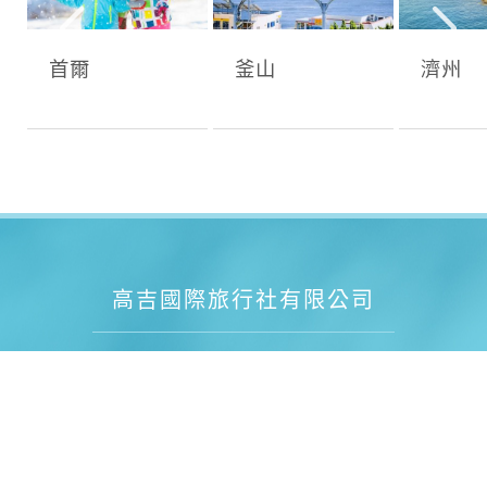
首爾
釜山
濟州
高吉國際旅行社有限公司
交觀甲 5142號 品保北2793號
代表人： 劉慧君 聯絡人： 單霄漢
統一編號：86828970
電話：02-2531-0300