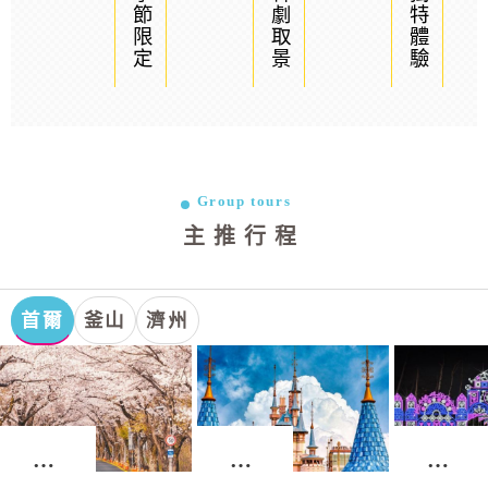
季節限定
韓劇取景
獨特體驗
Group tours
主推行程
首爾
釜山
濟州
首
首
首
爾．
爾．
爾