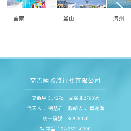
首爾
釜山
濟州
高吉國際旅行社有限公司
交觀甲 5142號 品保北2793號
代表人： 劉慧君 聯絡人： 單霄漢
統一編號：86828970
電話：02-2531-0300