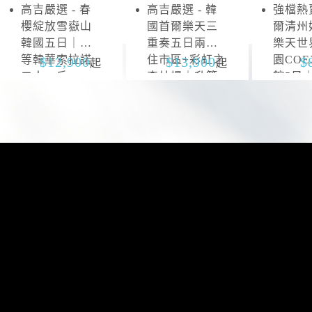
高吉嚴選 - 春
高吉嚴選 - 韓
強檔熱賣
雪
抱
櫻綻放雪嶽山
國首爾樂天三
爾清州
嶽
川
韓國五日｜升
重奏五日兩晚
樂天世
山
等韓華索拉諾
住市區+彩虹之
園CO
12,900
13,900
起
起
二人一戶
森片場｜升等
館5日
山井湖韓華渡
區四連
假村