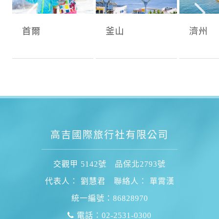
首爾
釜山
濟州
高吉國際旅行社有限公司
交觀甲 5142號 品保北2793號
代表人： 劉慧君 聯絡人： 單霄漢
統一編號：86828970
電話：02-2531-0300