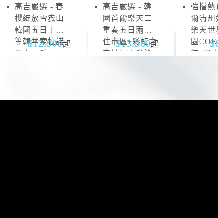
高吉嚴選 - 春
高吉嚴選 - 韓
強檔熱賣
雪
抱
櫻綻放雪嶽山
國首爾樂天三
爾清州
嶽
川
韓國五日｜升
重奏五日兩晚
樂天世
山
等韓華索拉諾
住市區+彩虹之
園CO
12,900
13,900
起
起
二人一戶
森片場｜升等
館5日
山井湖韓華渡
區四連
假村