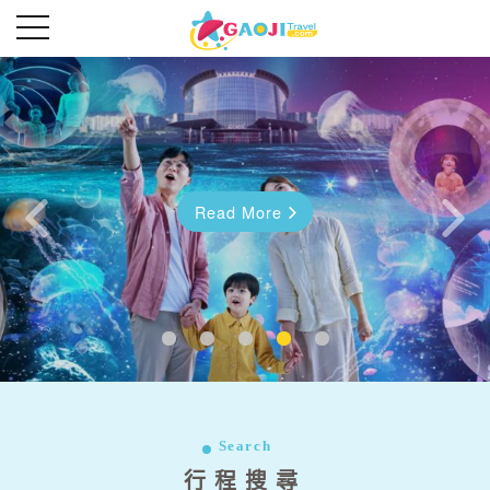
超夯首爾好好玩五日
Read More
Read More
往前
往後
Search
行程搜尋