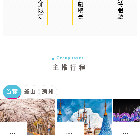
季節限定
韓劇取景
獨特體驗
Group tours
主推行程
首爾
釜山
濟州
首
首
首
爾．
爾．
爾