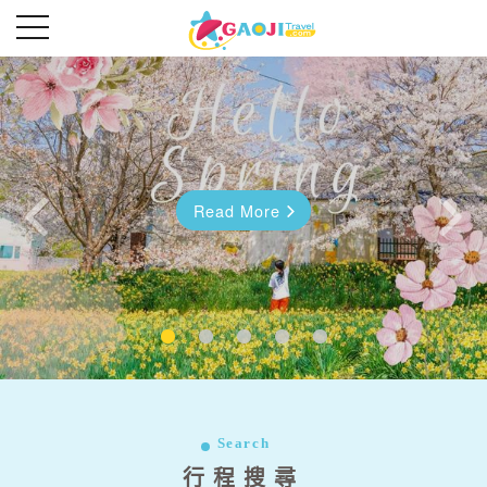
Read More
往前
往後
Search
行程搜尋