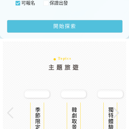
可報名
保證出發
Topics
主題旅遊
季節限定
韓劇取景
獨特體驗