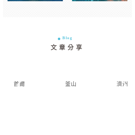
Blog
文章分享
首爾
釜山
濟州