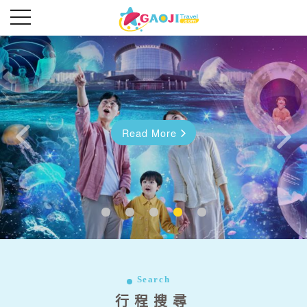
超夯首爾好好玩五日
Read More
Read More
往前
往後
Search
行程搜尋