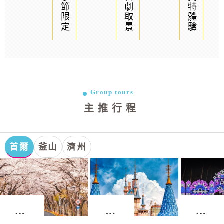
季節限定
韓劇取景
獨特體驗
Group tours
主推行程
首爾
釜山
濟州
首
首
首
爾．
爾．
爾