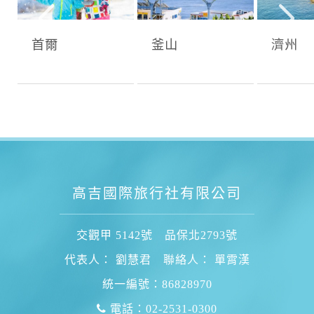
首爾
釜山
濟州
高吉國際旅行社有限公司
交觀甲 5142號 品保北2793號
代表人： 劉慧君 聯絡人： 單霄漢
統一編號：86828970
電話：02-2531-0300