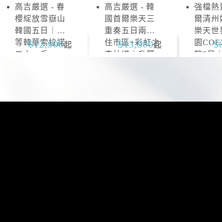
高吉嚴選 - 春
高吉嚴選 - 韓
強檔熱賣
雪
抱
櫻綻放雪嶽山
國首爾樂天三
爾清州
嶽
川
韓國五日｜升
重奏五日兩晚
樂天世
山
等韓華索拉諾
住市區+彩虹之
園CO
12,900
13,900
起
起
二人一戶
森片場｜升等
館5日
山井湖韓華渡
區四連
假村