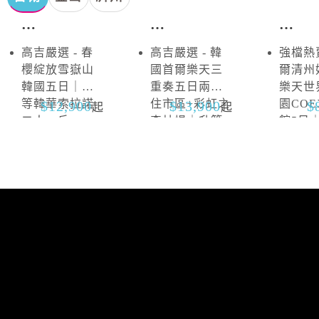
首
首
首
爾．
爾．
爾
高吉嚴選 - 春
高吉嚴選 - 韓
強檔熱賣
雪
抱
櫻綻放雪嶽山
國首爾樂天三
爾清州
嶽
川
韓國五日｜升
重奏五日兩晚
樂天世
山
等韓華索拉諾
住市區+彩虹之
園CO
12,900
13,900
起
起
二人一戶
森片場｜升等
館5日
山井湖韓華渡
區四連
假村