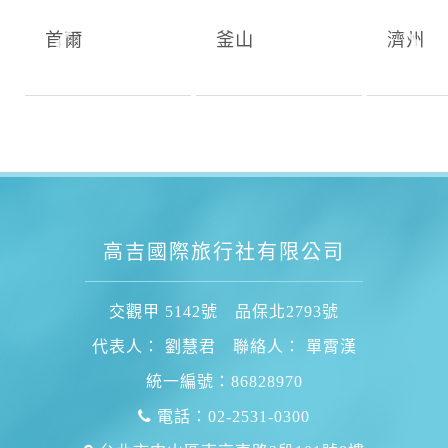
首爾
釜山
濟州
高吉國際旅行社有限公司
交觀甲 5142號 品保北2793號
代表人： 劉慧君 聯絡人： 單霄漢
統一編號：86828970
電話：02-2531-0300