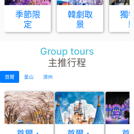
季節限
韓劇取
獨
定
景
Group tours
主推行程
首爾
釜山
濟州
首爾．
首爾．
首