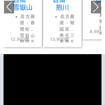
雪嶽山
抱川
強
賣
高吉嚴
高吉嚴
爾
選 - 春
選 - 韓
好
櫻綻放
國首爾
8,999
樂
雪嶽山
樂天三
12,900
起
13,900
起
界
韓國五
重奏五
園
日｜升
日兩晚
C
等韓華
住市區
水
索拉諾
+彩虹
5
二人一
之森片
首
戶
場｜升
區
等山井
泊
湖韓華
渡假村