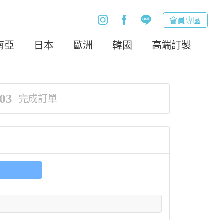
會員專區
南亞
日本
歐洲
韓國
高端訂製
03
完成訂單