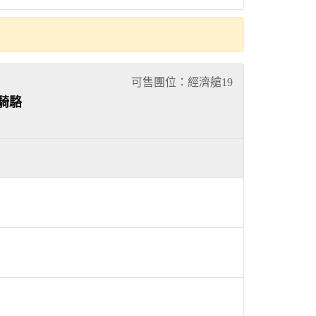
可售團位：經濟艙
19
騎駱