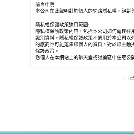
前言申明:
本公司在此聲明對於個人的網路隱私權，絕對
隱私權保護政策適用範圍:
隱私權保護政策內容，包括本公司如何處理在
識別資料。隱私權保護政策不適用於本公司以
的廠商也可能蒐集您個人的資料。對於您主動
保護政策。
您個人在本網站上的聊天室或討論區中任意公
資料的蒐集與使用方式:
為了在本網站提供您最佳的互動性服務，可能
本網站在您使用服務信箱、問卷調查等互動性
於一般瀏覽時，伺服器會自行記錄相關行徑，包
參考依據，此記錄為內部應用，決不對外公布
為提供精確的服務，我們會將收集的問卷調查
明文字，但不涉及特定個人之資料。
除非取得您的同意或其他法令之特別規定，本
在您於本網站註冊帳號、使用本網站相關產品
當客戶在本網站註冊時，我們會取得您的姓名