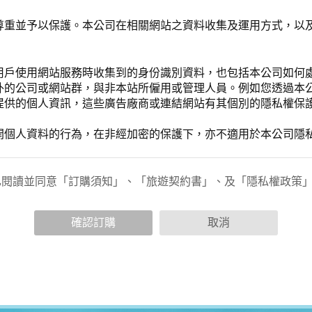
尊重並予以保護。本公司在相關網站之資料收集及運用方式，以
用戶使用網站服務時收集到的身份識別資料，也包括本公司如何
外的公司或網站群，與非本站所僱用或管理人員。例如您透過本
提供的個人資訊，這些廣告廠商或連結網站有其個別的隱私權保
開個人資料的行為，在非經加密的保護下，亦不適用於本公司隱
已閱讀並同意「訂購須知」、「旅遊契約書」、及「隱私權政策
會請您提供相關個人的資料，其範圍如下：
功能時，會保留您所提供的姓名、電子郵件地址、聯絡方式及使
括您使用連線設備的 IP 位址、使用時間、使用的瀏覽器、瀏
確認訂購
取消
。
內容進行統計與分析，分析結果之統計數據或說明文字呈現，除
網站絕不會將您的個人資料揭露予第三人或使用於蒐集目的以外
、服務、活動或贈獎時，本網站會收集您的個人識別資料，本網
、電話、住址、身份證字號、電子郵件、出生日期、性別、行業