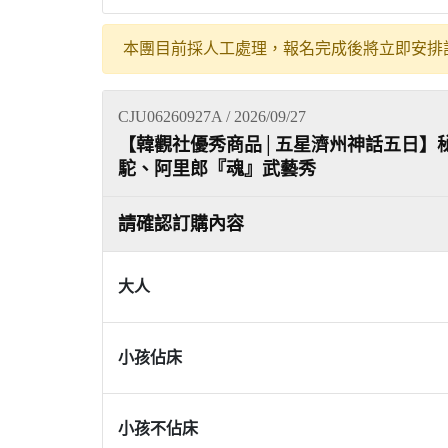
本團目前採人工處理，報名完成後將立即安排
CJU06260927A / 2026/09/27
【韓觀社優秀商品│五星濟州神話五日】秘
駝、阿里郎『魂』武藝秀
請確認訂購內容
大人
小孩佔床
小孩不佔床