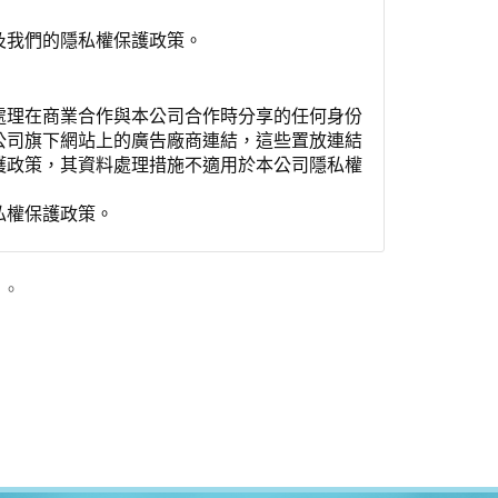
及我們的隱私權保護政策。
處理在商業合作與本公司合作時分享的任何身份
公司旗下網站上的廣告廠商連結，這些置放連結
護政策，其資料處理措施不適用於本公司隱私權
私權保護政策。
」。
用時間等。
覽及點選資料記錄等，做為我們增進網站服務的
供內部研究外，我們會視需要公佈統計數據及說
之其他用途。
站也可以從商業夥伴處取得個人資料。
等相關資料，當您註冊成功，並登入使用我們的