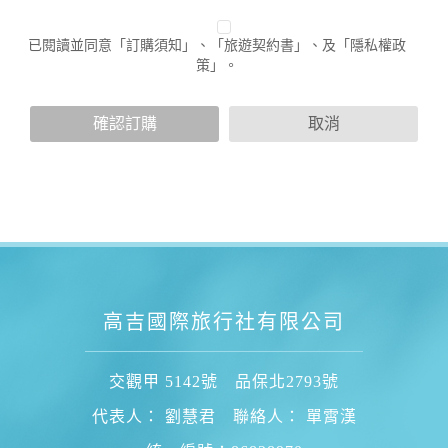
不適用於本公司以外的公司或網站群，與非本站所僱用或管理
人員。例如您透過本公司旗下網站上的廣告廠商連結，這些置
已閱讀並同意「訂購須知」、「旅遊契約書」、及「隱私權政
放連結的廠商也可能蒐集您個人的資料。對於您主動提供的個
策」。
人資訊，這些廣告廠商或連結網站有其個別的隱私權保護政
策，其資料處理措施不適用於本公司隱私權保護政策。
您個人在本網站上的聊天室或討論區中任意公開個人資料的行
確認訂購
取消
為，在非經加密的保護下，亦不適用於本公司隱私權保護政
策。
資料的蒐集與使用方式:
為了在本網站提供您最佳的互動性服務，可能會請您提供相關
個人的資料，其範圍如下：
本網站在您使用服務信箱、問卷調查等互動性功能時，會保留
您所提供的姓名、電子郵件地址、聯絡方式及使用時間等。
於一般瀏覽時，伺服器會自行記錄相關行徑，包括您使用連線
高吉國際旅行社有限公司
設備的 IP 位址、使用時間、使用的瀏覽器、瀏覽及點選資料記
錄等，做為我們增進網站服務的參考依據，此記錄為內部應
用，決不對外公布。
為提供精確的服務，我們會將收集的問卷調查內容進行統計與
交觀甲 5142號 品保北2793號
分析，分析結果之統計數據或說明文字呈現，除供內部研究
代表人： 劉慧君 聯絡人： 單霄漢
外，我們會視需要公佈統計數據及說明文字，但不涉及特定個
人之資料。