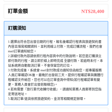
訂單金額
NT$28,400
訂購須知
1.選擇出符合您出發日期的行程，報名後確認行程表與旅遊契約書
內容且填寫相關資料，並利用線上付款，完成訂購流程，我們也會
mail訂單通知給您。
2.詳細付款內容請依照行程內容頁中的付款說明。若您是訂購須立
即付款的行程，請立即於線上即時完成 全額付款，若逾時未付，本
站系統將自動取消訂單，不會保留您的訂位。
3.付款完成後，系統會 mail封付款成功通知信函給您，經專屬服務
人員訂單確認OK後，最晚於出發前三天，提供行程確認單與團體行
程確認文件給您，您也可以在訂單查詢中得知(若行程確認單有變
更，業務人員會於出發前聯絡您)。
4.若有需要『旅行業代收轉付收據』，請通知業務人員郵寄到您指
定寄送地址。
5.取消訂單/退貨依照旅遊契約、金流等相關規定辦理。