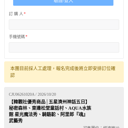
驗證/登入
訂 購 人
手機號碼
本團目前採人工處理，報名完成後將立即安排訂位確
認
CJU06261020A / 2026/10/20
【韓觀社優秀商品│五星濟州神話五日】
秘密森林、東邊松堂童話村、AQUA水族
館 星光魔法秀、騎駱駝、阿里郎『魂』
武藝秀