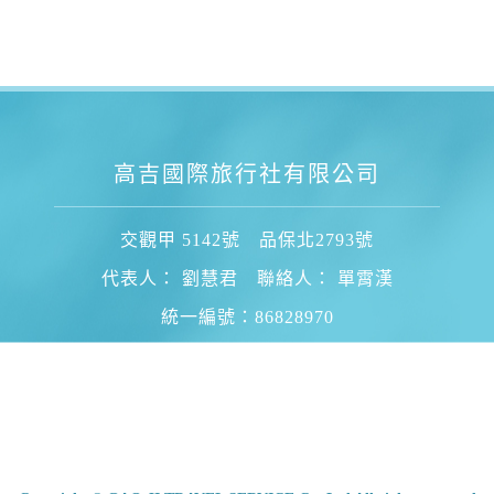
高吉國際旅行社有限公司
交觀甲 5142號 品保北2793號
代表人： 劉慧君 聯絡人： 單霄漢
統一編號：86828970
電話：02-2531-0300
台北市中山區南京東路2段101號8樓
會員條款
消費者權益