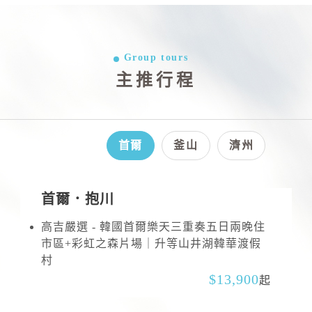
Group tours
主推行程
首爾
釜山
濟州
首爾．抱川
高吉嚴選 - 韓國首爾樂天三重奏五日兩晚住
市區+彩虹之森片場｜升等山井湖韓華渡假
村
13,900
起