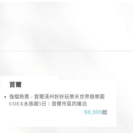
首爾
強檔熱賣 - 首爾清州好好玩樂天世界遊樂園
COEX水族館5日｜首爾市區四連泊
8,999
起