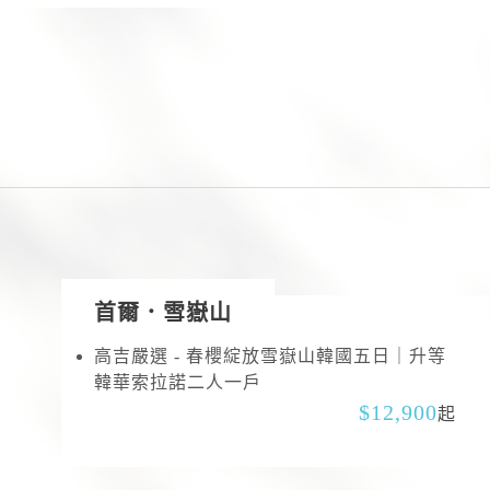
首爾．雪嶽山
高吉嚴選 - 春櫻綻放雪嶽山韓國五日｜升等
韓華索拉諾二人一戶
12,900
起