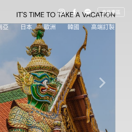
會員專區
南亞
日本
歐洲
韓國
高端訂製
往後