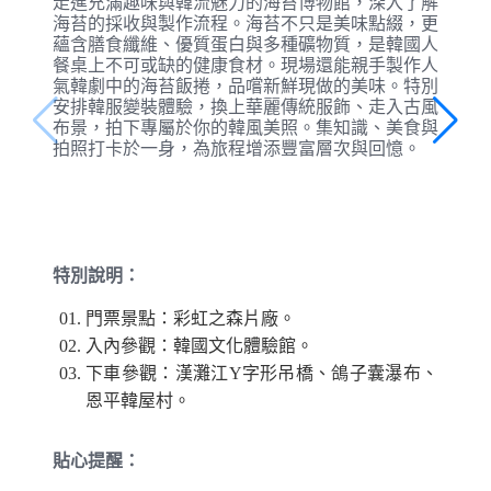
走進充滿趣味與韓流魅力的海苔博物館，深入了解
海苔的採收與製作流程。海苔不只是美味點綴，更
蘊含膳食纖維、優質蛋白與多種礦物質，是韓國人
餐桌上不可或缺的健康食材。現場還能親手製作人
氣韓劇中的海苔飯捲，品嚐新鮮現做的美味。特別
安排韓服變裝體驗，換上華麗傳統服飾、走入古風
布景，拍下專屬於你的韓風美照。集知識、美食與
拍照打卡於一身，為旅程增添豐富層次與回憶。
特別說明：
門票景點：彩虹之森片廠。
入內參觀：韓國文化體驗館。
下車參觀：漢灘江Y字形吊橋、鴿子囊瀑布、
恩平韓屋村。
貼心提醒：