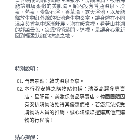
富含碳酸氫鈉的微鹼性溫泉水，滑順溫潤，被稱為
能讓肌膚柔嫩的美肌湯。館內設有普通溫泉、冷
泉、熱泉、麥飯石浴、香草湯、露天浴池，以及能
釋放生物紅外線的松池岩生物桑拿，讓身體在不同
溫度與香氣中逐漸舒展。泡在暖意裡，看著山井湖
的靜謐景色，疲憊悄悄鬆開。這裡，是讓身心重新
回到輕盈狀態的療癒之地。
特別說明：
門票景點：韓式溫泉桑拿。
本行程安排之購物站包括：瑞亞高麗參專賣
店、星肝寶、美妝保養品專賣店。韓國團體因
有安排購物站始得其優惠價格，若您無法接受
購物站人員的推銷，誠心建議您選購其他無購
物的行程唷！
貼心提醒：