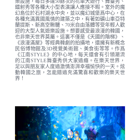
樂設施，每日多達50餘次的花車大遊行、舞臺秀、
鐳射秀等各種大小型表演讓人應接不暇。室外的魔
幻島位於石村湖水中央，並以魔幻城堡爲中心，在
各種充滿異國風情的建築之中，有著如礦山車亞特
蘭提斯、新高空鞦韆、70米自由落體等受年輕人歡
迎的大型人氣遊樂設施。想要感受最浪漫的韓國，
也非樂天世界莫屬。這裏不僅是《天國的階梯》、
《浪漫滿屋》等經典韓劇的拍攝地，還擁有新概念
民俗博物館及3D視覺美術館、美食街等等。作爲
《江南STYLE》的中心地，每天還會有引領潮流
的江南STYLE舞臺秀供大家過癮。在樂天世界，
足以與朋友家人度過激情澎湃幸福愉快的一天。炫
動韓國之旅，怎能錯過充滿驚喜和歡樂的樂天世
界！