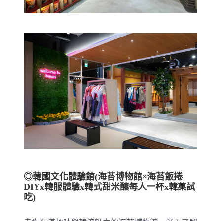
◎韓國文化體驗館(海苔博物館×海苔飯捲
DIYx韓服體驗x韓式甜米釀每人一杯x韓菓試
吃)