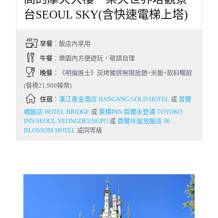
台SEOUL SKY(含快速電梯上塔)
早餐
：飯店內享用
午餐
：樂園內方便遊玩，敬請自理
晚餐
：《明倫進士》炭烤豬排無限放題+米飯+飲料暢飲
(餐標21,900韓幣)
住宿
：
漢江黃金酒店 HANGANG GOLD HOTEL
或
首爾
橋飯店 HOTEL BRIDGE
或
東橫INN 首爾永登浦 TOYOKO
INN SEOUL YEONGDEUNGPO
或
首爾JK綻放飯店 JK
BLOSSOM HOTEL
或同等級