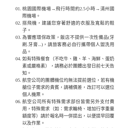
桃園國際機場→飛行時間約2.5小時→清州國
際機場。
搭飛機，建議您穿著舒適的衣服及寬鬆的鞋
子。
為響應環保政策，飯店不提供一次性備品(牙
刷.牙膏...)，請旅客務必自行攜帶個人盥洗用
品。
如有特殊餐食（不吃牛、雞、羊、海鮮、蛋奶
素或嚴格素），請務必於團體出發日前七天告
知。
航空公司的團體機位均無法提前選位，若有機
艙位子需求的貴賓，請補價差，改訂可以選位
個人機票。
航空公司所有特殊需求部份皆需另外支付費
用，特殊需求（如：需求輪椅、增加行李重量
額度等）請於報名時一併提出，以便提早回覆
以及作業。