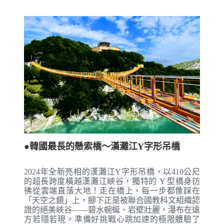
●韓國最長的懸索橋～漢灘江Y字形吊橋
2024年全新亮相的漢灘江Y字形吊橋，以410公尺
的超長跨度橫越漢灘江峽谷，獨特的 Y 型橋身彷
彿從雲端直落大地！走在橋上，每一步都像踩在
「天空之鏡」上，腳下正是被聯合國教科文組織認
證的絕美峽谷——碧水蜿蜒、岩壁壯麗，瀑布在遠
方若隱若現。準備好挑戰心跳加速的極限體驗了