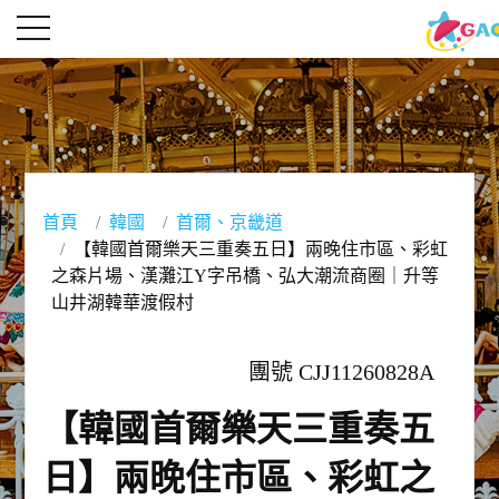
首頁
韓國
首爾、京畿道
【韓國首爾樂天三重奏五日】兩晚住市區、彩虹
之森片場、漢灘江Y字吊橋、弘大潮流商圈｜升等
山井湖韓華渡假村
團號 CJJ11260828A
【韓國首爾樂天三重奏五
日】兩晚住市區、彩虹之