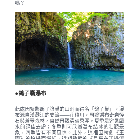
嗎？
●鴿子囊瀑布
此處因緊鄰鴿子築巢的山洞而得名「鴿子巢」。瀑
布源自漢灘江的支流——花積川，周邊遍布奇岩怪
石與蒼翠森林，自然景觀清幽秀麗。夏季是避暑戲
水的絕佳去處；冬季則可欣賞瀑布結冰的壯觀景
象，四季皆有不同風情。此外，這裡因韓劇《王
國》的拍攝而爆紅，近期熱播的《月亮在江邊流