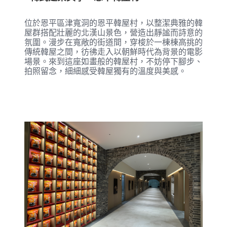
位於恩平區津寬洞的恩平韓屋村，以整潔典雅的韓
屋群搭配壯麗的北漢山景色，營造出靜謐而詩意的
氛圍。漫步在寬敞的街道間，穿梭於一棟棟高挑的
傳統韓屋之間，彷彿走入以朝鮮時代為背景的電影
場景。來到這座如畫般的韓屋村，不妨停下腳步、
拍照留念，細細感受韓屋獨有的溫度與美感。