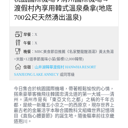
渡假村內享用韓式溫泉桑拿(地底
700公尺天然湧出溫泉)
早餐
：X
午餐
：X
晚餐
：MBC美食節目推薦《名家雙龍醒酒湯》黃太魚湯
+米飯+12道季節風味小菜(餐標12,000韓幣)
住宿
：
山井湖韓華渡假村 HANWHA RESORT
SANJEONG LAKE ANNECY
或同等級
今日集合於桃園國際機場，帶著輕鬆愉悅的心情，
搭乘豪華客機飛往韓國忠清北道的第一大城——清
州。清州市是有「東亞文化之都」之稱的千年古
都，是統一新羅五小京之一的西原京，現存世界上
最古老的金屬活字本聯合國教科文組織世界記憶項
目《直指心體要節》的誕生地。隨後驅車前往京畿
道抱川。