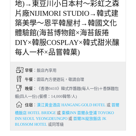
地)→東豆川小日本村～彩虹之森
片廠NIJIMORI STUDIO→韓式建
築美學～恩平韓屋村→韓國文化
體驗館(海苔博物館×海苔飯捲
DIY×韓服COSPLAY×韓式甜米釀
每人一杯×品嘗韓菓)
早餐
：飯店內享用
午餐
：園區內方便遊玩，敬請自理
晚餐
：《香港0410》韓式炸醬麵(每人一份)＋香酥麵包
蝦(四人一份) (餐標：14,000韓幣/人)
住宿
：
漢江黃金酒店 HANGANG GOLD HOTEL
或
首爾
橋飯店 HOTEL BRIDGE
或
東橫INN 首爾永登浦 TOYOKO
INN SEOUL YEONGDEUNGPO
或
首爾JK綻放飯店 JK
BLOSSOM HOTEL
或同等級