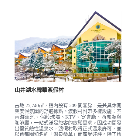
山井湖水韓華渡假村
占地 25,740㎡，館內設有 209 間客房，是兼具休閒
與度假氛圍的舒適據點。渡假村附帶多樣設施：室
內游泳池、保齡球場、KTV、宴會廳、西餐廳與
咖啡廳，一站式滿足旅客的放鬆需求。因成功開發
出優質鹼性溫泉水，渡假村取得正式溫泉許可，並
以首都圈知名的「溫泉桑拿」而廣受好評。除了標