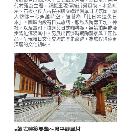
位於東豆川市的大型日式攝影片場，以日本江戶時
代村落為主題，細膩重現傳統街景風貌。木造町
屋、石板小徑與古樸招牌交織出濃厚日式氛圍，讓
人彷彿一秒穿越時空，被譽為「比日本還像日
本」。園區內設有日式旅館、服飾與陶器工坊、神
社，以及壽司、拉麵與日式咖啡廳，無論拍照或漫
步皆能沉浸其中。另展出百濟時期陶藝家與工匠作
品，呈現韓日文化交流的歷史痕跡，為旅程增添更
深層的文化韻味。
●韓式建築美學～恩平韓屋村