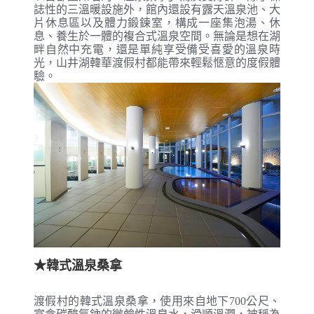
誌性的三溫暖設施外，館內還設有露天溫泉池、大
片休息區以及體力鍛鍊室，構成一座集泡湯、休
息、養生於一體的複合式溫泉空間。無論是想在湖
畔自然中充電，還是單純享受備受喜愛的溫泉時
光，山井湖韓華渡假村都能帶來輕鬆愜意的度假體
驗。
★韓式溫泉桑拿
渡假村的韓式溫泉桑拿，使用來自地下700公尺、