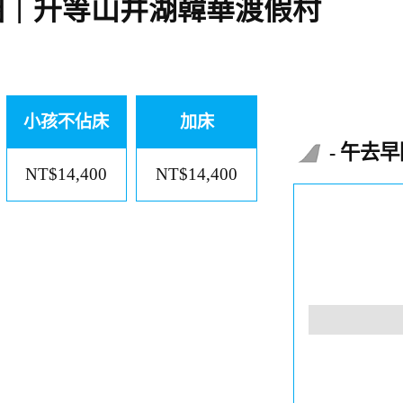
圈｜升等山井湖韓華渡假村
小孩不佔床
加床
午去早
NT$14,400
NT$14,400