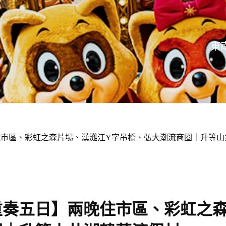
東
住市區、彩虹之森片場、漢灘江Y字吊橋、弘大潮流商圈｜升等山
重奏五日】兩晚住市區、彩虹之森