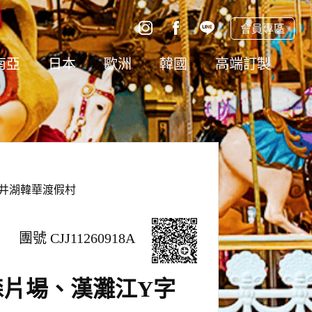
會員專區
南亞
日本
歐洲
韓國
高端訂製
井湖韓華渡假村
團號 CJJ11260918A
片場、漢灘江Y字