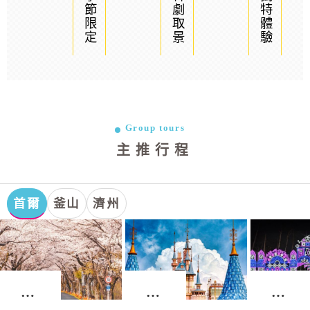
季節限定
韓劇取景
獨特體驗
Group tours
主推行程
首爾
釜山
濟州
首
首
首
爾．
爾．
爾