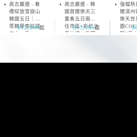
高吉嚴選 - 春
高吉嚴選 - 韓
強檔熱賣
雪
抱
櫻綻放雪嶽山
國首爾樂天三
爾清州
嶽
川
韓國五日｜升
重奏五日兩晚
樂天世
山
等韓華索拉諾
住市區+彩虹之
園CO
12,900
13,900
起
起
二人一戶
森片場｜升等
館5日
山井湖韓華渡
區四連
假村