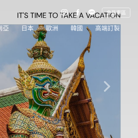
會員專區
南亞
日本
歐洲
韓國
高端訂製
往後