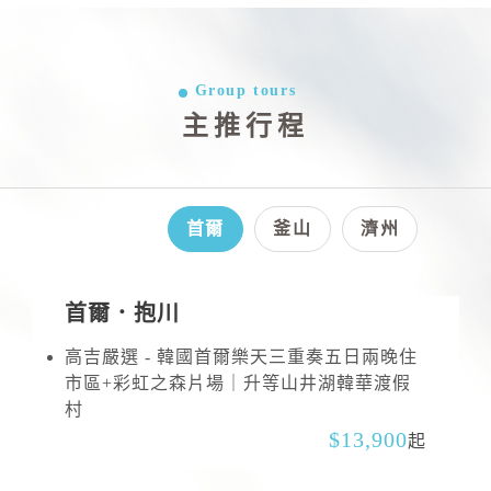
Group tours
主推行程
首爾
釜山
濟州
首爾．抱川
高吉嚴選 - 韓國首爾樂天三重奏五日兩晚住
市區+彩虹之森片場｜升等山井湖韓華渡假
村
13,900
起