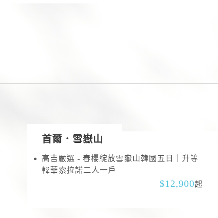
首爾．雪嶽山
高吉嚴選 - 春櫻綻放雪嶽山韓國五日｜升等
韓華索拉諾二人一戶
12,900
起