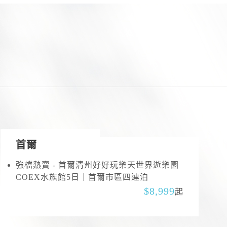
首爾
強檔熱賣 - 首爾清州好好玩樂天世界遊樂園
COEX水族館5日｜首爾市區四連泊
8,999
起