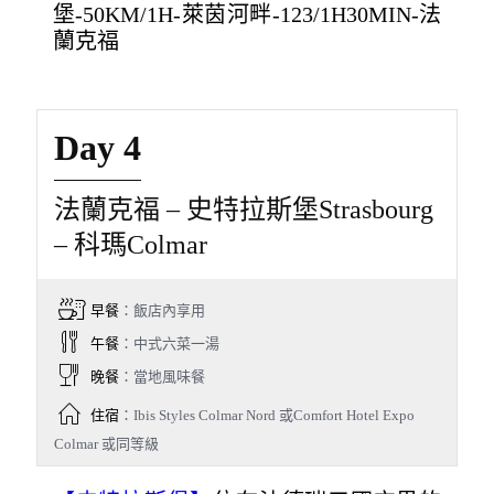
堡-50KM/1H-萊茵河畔-123/1H30MIN-法
蘭克福
Day 4
法蘭克福 – 史特拉斯堡Strasbourg
– 科瑪Colmar
早餐
：飯店內享用
午餐
：中式六菜一湯
晚餐
：當地風味餐
住宿
：Ibis Styles Colmar Nord 或Comfort Hotel Expo
Colmar 或同等級