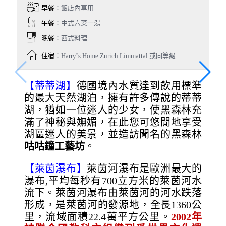
早餐
：飯店內享用
午餐
：中式六菜一湯
晚餐
：西式料理
住宿
：Harry''s Home Zurich Limmattal 或同等級
【蒂蒂湖】
德國境內水質達到飲用標準
的最大天然湖泊，擁有許多傳說的蒂蒂
湖，猶如一位迷人的少女，使黑森林充
滿了神秘與嫵媚，在此您可悠閒地享受
湖區迷人的美景，並造訪聞名的黑森林
咕咕鐘工藝坊
。
【萊茵瀑布】
萊茵河瀑布是歐洲最大的
瀑布,平均每秒有700立方米的萊茵河水
流下。萊茵河瀑布由萊茵河的河水跌落
形成，是萊茵河的發源地，全長1360公
里，流域面積22.4萬平方公里。
2002
年