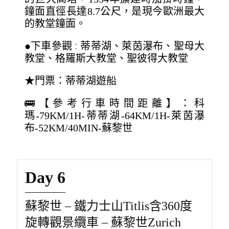
鐘面直徑長達8.7公尺，是現今歐洲最大
的教堂鐘面。
●下車參觀
蒂蒂湖、萊茵瀑布、聖母大
：
教堂、格羅斯大教堂、聖彼得大教堂
★門票：蒂蒂湖遊船
🚌【參考行車時間距離】：科
瑪-79KM/1H-蒂蒂湖-64KM/1H-萊茵瀑
布-52KM/40MIN-蘇黎世
Day 6
蘇黎世 – 鐵力士山Titlis含360度
旋轉觀景纜車 – 蘇黎世Zurich