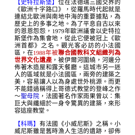
【史特拉斯堡】
位在法德瑞三國交界的
《歐洲十字路口》，從羅馬時代起就是
連結北歐洲與南地中海的重要據點，為
歷史上的多事之地。為了平息自古以來
的恩恩怨怨，1979年歐洲議會以史特拉
斯堡作為集會地，從此它便被冠上《歐
洲首都》之名。觀光客必訪的小法國
區，在
1988
年被
聯合國教科文組織列為
世界文化遺產
，被伊爾河圍繞，河邊分
佈著木造屋和露天餐廳。這城市另一迷
人的區域就是小法國區，兩旁的建築之
美，容易讓人以為身處世外桃源。而更
不能錯過稱得上哥德式教堂的登峰之作
～
聖母院
，法國著名作家雨果曾以：集
巨大與纖細於一身令驚異的建築，來形
容這座教堂。
【科瑪】
有法國《小威尼斯》之稱。小
威尼斯雖是舊時漁人生活的遺跡，卻佈