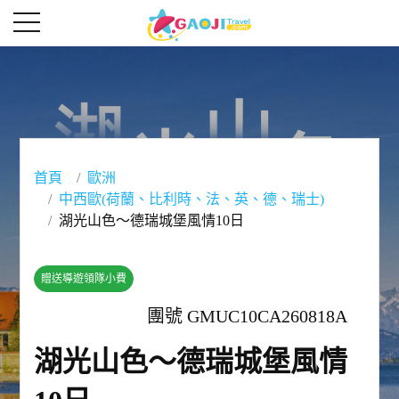
首頁
歐洲
中西歐(荷蘭、比利時、法、英、德、瑞士)
湖光山色～德瑞城堡風情10日
贈送導遊領隊小費
團號 GMUC10CA260818A
湖光山色～德瑞城堡風情