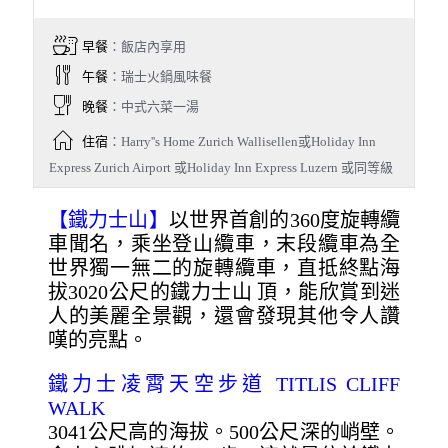
早餐
：飯店內享用
午餐
：瑞士火鍋風味餐
晚餐
：中式六菜一湯
住宿
：Harry''s Home Zurich Wallisellen或Holiday Inn
Express Zurich Airport 或Holiday Inn Express Luzern 或同等級
【鐵力士山】
以世界首創的360度旋轉纜
車聞名，乘坐登山纜車，末段纜車為全
世界獨一無二的旋轉纜車，直抵終點海
拔3020公尺的鐵力士山 頂，能欣賞到迷
人的美麗全景觀，還會發現其他令人讚
嘆的亮點。
鐵力士凌霄天空步道 TITLIS CLIFF
WALK
3041公尺高的海拔。500公尺深的峭壁。