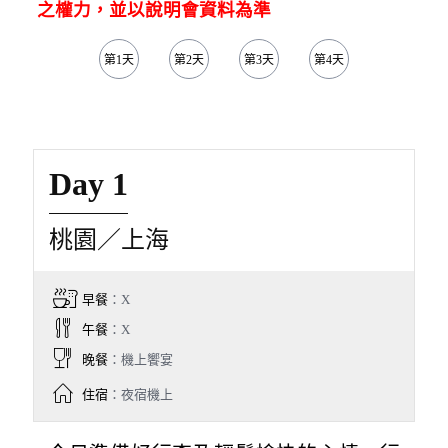
之權力，並以說明會資料為準
第1天
第2天
第3天
第4天
第5天
Day 1
桃園／上海
早餐
：X
午餐
：X
晚餐
：機上饗宴
住宿
：夜宿機上