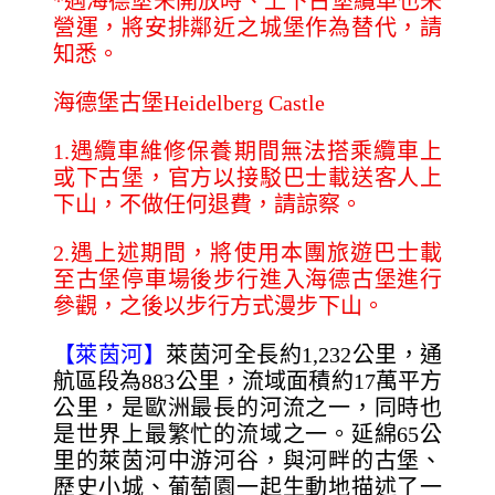
*
遇海德堡未開放時、上下古堡纜車也未
營運，將安排鄰近之城堡作為替代，請
知悉。
海德堡古堡Heidelberg Castle
1.
遇纜車維修保養期間無法搭乘纜車上
或下古堡，官方以接駁巴士載送客人上
下山，不做任何退費，請諒察。
2.
遇上述期間，將使用本團旅遊巴士載
至古堡停車場後步行進入海德古堡進行
參觀，之後以步行方式漫步下山。
【萊茵河】
萊茵河全長約1,232公里，通
航區段為883公里，流域面積約17萬平方
公里，是歐洲最長的河流之一，同時也
是世界上最繁忙的流域之一。延綿65公
里的萊茵河中游河谷，與河畔的古堡、
歷史小城、葡萄園一起生動地描述了一