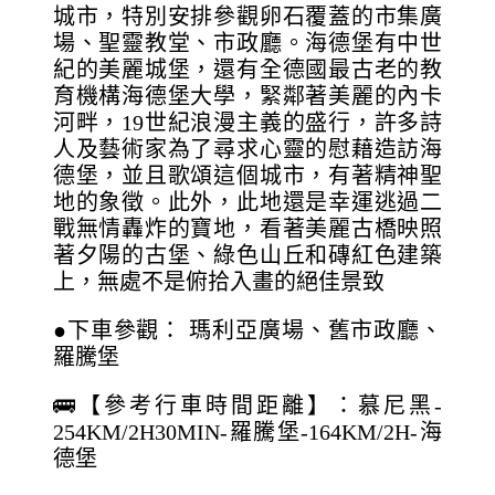
城市，特別安排參觀卵石覆蓋的市集廣
場、聖靈教堂、市政廳。海德堡有中世
紀的美麗城堡，還有全德國最古老的教
育機構海德堡大學，緊鄰著美麗的內卡
河畔，19世紀浪漫主義的盛行，許多詩
人及藝術家為了尋求心靈的慰藉造訪海
德堡，並且歌頌這個城市，有著精神聖
地的象徵。此外，此地還是幸運逃過二
戰無情轟炸的寶地，看著美麗古橋映照
著夕陽的古堡、綠色山丘和磚紅色建築
上，無處不是俯拾入畫的絕佳景致
●下車參觀： 瑪利亞廣場、舊市政廳、
羅騰堡
🚌【參考行車時間距離】：慕尼黑-
254KM/2H30MIN-羅騰堡-164KM/2H-海
德堡