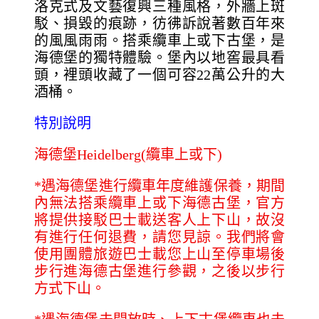
洛克式及文藝復興三種風格，外牆上斑
駁、損毀的痕跡，彷彿訴說著數百年來
的風風雨雨。搭乘纜車上或下古堡，是
海德堡的獨特體驗。堡內以地窖最具看
頭，裡頭收藏了一個可容22萬公升的大
酒桶。
特別說明
海德堡Heidelberg(纜車上或下)
*
遇海德堡進行纜車年度維護保養，期間
內無法搭乘纜車上或下海德古堡，官方
將提供接駁巴士載送客人上下山，故沒
有進行任何退費，請您見諒。我們將會
使用團體旅遊巴士載您上山至停車場後
步行進海德古堡進行參觀，之後以步行
方式下山。