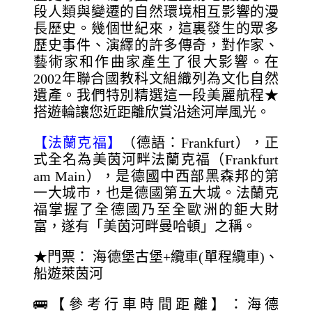
段人類與變遷的自然環境相互影響的漫
長歷史。幾個世紀來，這裏發生的眾多
歷史事件、演繹的許多傳奇，對作家、
藝術家和作曲家產生了很大影響。在
2002年聯合國教科文組織列為文化自然
遺產。我們特別精選這一段美麗航程★
搭遊輪讓您近距離欣賞沿途河岸風光。
【法蘭克福】
（德語：Frankfurt），正
式全名為美茵河畔法蘭克福（Frankfurt
am Main），是德國中西部黑森邦的第
一大城市，也是德國第五大城。法蘭克
福掌握了全德國乃至全歐洲的鉅大財
富，遂有「美茵河畔曼哈頓」之稱。
★門票： 海德堡古堡+纜車(單程纜車)、
船遊萊茵河
🚌【參考行車時間距離】：海德