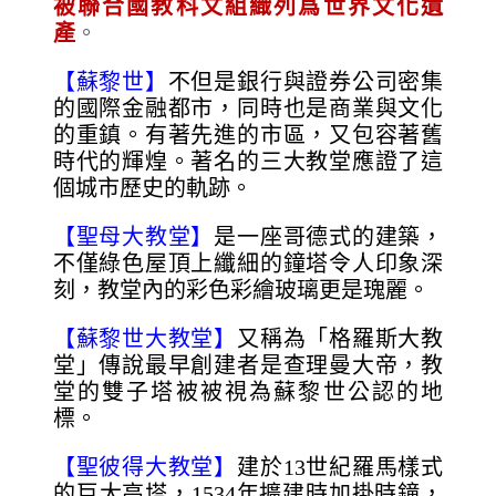
被聯合國教科文組織列爲世界文化遺
產
。
【蘇黎世】
不但是銀行與證券公司密集
的國際金融都市，同時也是商業與文化
的重鎮。有著先進的市區，又包容著舊
時代的輝煌。著名的三大教堂應證了這
個城市歷史的軌跡。
【聖母大教堂】
是一座哥德式的建築，
不僅綠色屋頂上纖細的鐘塔令人印象深
刻，教堂內的彩色彩繪玻璃更是瑰麗。
【蘇黎世大教堂】
又稱為「格羅斯大教
堂」傳說最早創建者是查理曼大帝，教
堂的雙子塔被被視為蘇黎世公認的地
標。
【聖彼得大教堂】
建於13世紀羅馬樣式
的巨大高塔，1534年擴建時加掛時鐘，