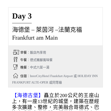
Day 3
海德堡 – 萊茵河 –法蘭克福
Frankfurt am Main
早餐
：飯店內享用
午餐
：德式豬腳風味餐
晚餐
：中式六菜一湯
住宿
：InterCityHotel Frankfurt Airport 或 HOLIDAY INN
FRANKFURT ALTE-OPER 或同等級
【海德古堡】
矗立於200公尺的王座山
上，有一座13世紀的城堡，建築在歷經
多次擴建、整修，完美融合哥德式、巴