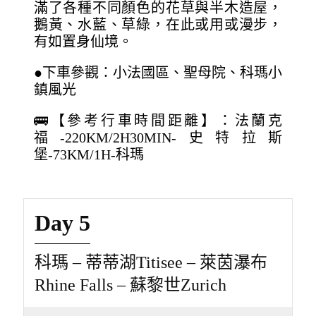
滿了各種不同顏色的花草與半木造屋，
鵝黃、水藍、草綠，在此或用或漫步，
有如置身仙境。
●下車參觀：小法國區、聖母院、科瑪小
鎮風光
🚌【參考行車時間距離】：法蘭克
福-220KM/2H30MIN-史特拉斯
堡-73KM/1H-科瑪
Day 5
科瑪 – 蒂蒂湖Titisee – 萊茵瀑布
Rhine Falls – 蘇黎世Zurich