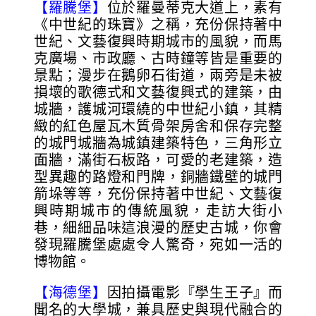
【羅騰堡】
位於羅曼蒂克大道上，素有
《中世紀的珠寶》之稱，充份保持著中
世紀、文藝復興時期城市的風貌，而馬
克廣場、市政廳、古時鐘等皆是重要的
景點；漫步在鵝卵石街道，兩旁是未被
損壞的歌德式和文藝復興式的建築，由
城牆，護城河環繞的中世紀小鎮，其精
緻的紅色屋瓦木質骨架房舍和保存完整
的城門城牆為城鎮建築特色，三角形立
面牆，滿街石板路，可愛的老建築，造
型異趣的路燈和門牌，銅牆鐵壁的城門
箭垛等等，充份保持著中世紀、文藝復
興時期城市的傳統風貌，走訪大街小
巷，細細品味這浪漫的歷史古城，你會
發現羅騰堡處處令人驚奇，宛如一活的
博物館。
【海德堡】
因拍攝電影『學生王子』而
聞名的大學城，兼具歷史與現代融合的