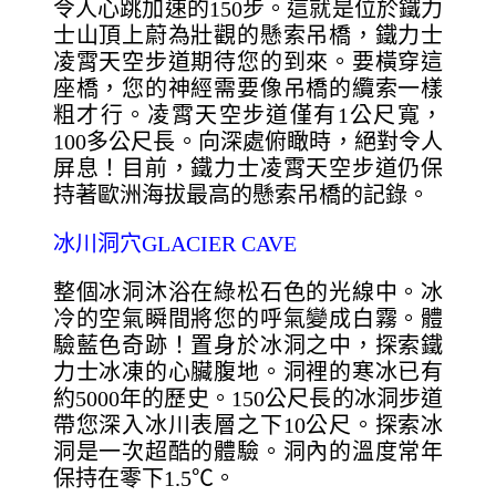
令人心跳加速的150步。這就是位於鐵力
士山頂上蔚為壯觀的懸索吊橋，鐵力士
凌霄天空步道期待您的到來。要橫穿這
座橋，您的神經需要像吊橋的纜索一樣
粗才行。凌霄天空步道僅有1公尺寬，
100多公尺長。向深處俯瞰時，絕對令人
屏息！目前，鐵力士凌霄天空步道仍保
持著歐洲海拔最高的懸索吊橋的記錄。
冰川洞穴GLACIER CAVE
整個冰洞沐浴在綠松石色的光線中。冰
冷的空氣瞬間將您的呼氣變成白霧。體
驗藍色奇跡！置身於冰洞之中，探索鐵
力士冰凍的心臟腹地。洞裡的寒冰已有
約5000年的歷史。150公尺長的冰洞步道
帶您深入冰川表層之下10公尺。探索冰
洞是一次超酷的體驗。洞內的溫度常年
保持在零下1.5℃。