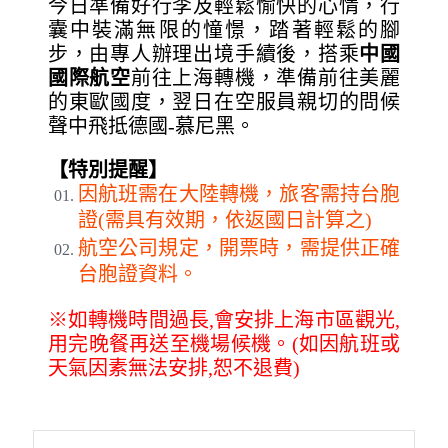
今日準備好行李及輕鬆愉快的心情，行
囊中裝滿無限的憧憬，踏著輕鬆的腳
步，由專人辦理出境手續後，搭乘
中國
國際航空
前往上海轉機，準備前往美麗
的東歐國度，翌日在空服員親切的問候
聲中飛抵德國-慕尼黑。
【特別提醒】
因航班需在大陸轉機，旅客需持台胞
證(需具有效期，依返國日計算之)
航空公司規定，開票時，需提供正確
台胞證資料。
※如轉機時間過長,會安排上海市區觀光,
用完晚餐再送至機場候機。(如因航班或
天氣因素無法安排,恕不退費)