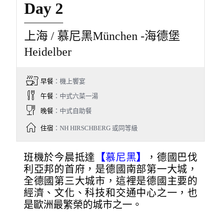
Day 2
上海 / 慕尼黑München -海德堡
Heidelber
早餐
：機上饗宴
午餐
：中式六菜一湯
晚餐
：中式自助餐
住宿
：NH HIRSCHBERG 或同等級
班機於今晨抵達
【
慕尼黑
】
，德國巴伐
利亞邦的首府，是德國南部第一大城，
全德國第三大城市，這裡是德國主要的
經濟、文化、科技和交通中心之一，也
是歐洲最繁榮的城市之一。