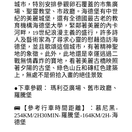
城市，特別安排參觀卵石覆蓋的市集廣
場、聖靈教堂、市政廳。海德堡有中世
紀的美麗城堡，還有全德國最古老的教
育機構海德堡大學，緊鄰著美麗的內卡
河畔，19世紀浪漫主義的盛行，許多詩
人及藝術家為了尋求心靈的慰藉造訪海
德堡，並且歌頌這個城市，有著精神聖
地的象徵。此外，此地還是幸運逃過二
戰無情轟炸的寶地，看著美麗古橋映照
著夕陽的古堡、綠色山丘和磚紅色建築
上，無處不是俯拾入畫的絕佳景致
●下車參觀： 瑪利亞廣場、舊市政廳、
羅騰堡
🚌【參考行車時間距離】：慕尼黑-
254KM/2H30MIN-羅騰堡-164KM/2H-海
德堡