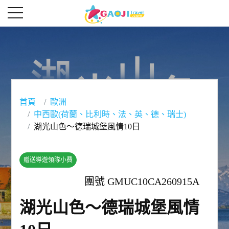
首頁
歐洲
中西歐(荷蘭、比利時、法、英、德、瑞士)
湖光山色～德瑞城堡風情10日
贈送導遊領隊小費
團號 GMUC10CA260915A
湖光山色～德瑞城堡風情