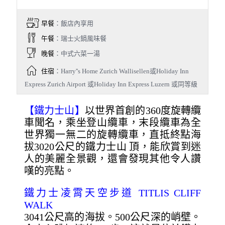
早餐
：飯店內享用
午餐
：瑞士火鍋風味餐
晚餐
：中式六菜一湯
住宿
：Harry''s Home Zurich Wallisellen或Holiday Inn
Express Zurich Airport 或Holiday Inn Express Luzern 或同等級
【鐵力士山】
以世界首創的360度旋轉纜
車聞名，乘坐登山纜車，末段纜車為全
世界獨一無二的旋轉纜車，直抵終點海
拔3020公尺的鐵力士山 頂，能欣賞到迷
人的美麗全景觀，還會發現其他令人讚
嘆的亮點。
鐵力士凌霄天空步道 TITLIS CLIFF
WALK
3041公尺高的海拔。500公尺深的峭壁。