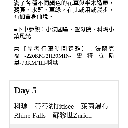
滿了各種不同顏色的花草與半木造屋，
鵝黃、水藍、草綠，在此或用或漫步，
有如置身仙境。
●下車參觀：小法國區、聖母院、科瑪小
鎮風光
🚌【參考行車時間距離】：法蘭克
福-220KM/2H30MIN-史特拉斯
堡-73KM/1H-科瑪
Day 5
科瑪 – 蒂蒂湖Titisee – 萊茵瀑布
Rhine Falls – 蘇黎世Zurich