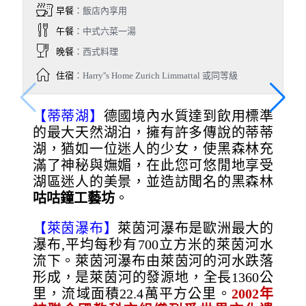
早餐
：飯店內享用
午餐
：中式六菜一湯
晚餐
：西式料理
住宿
：Harry''s Home Zurich Limmattal 或同等級
【蒂蒂湖】
德國境內水質達到飲用標準
的最大天然湖泊，擁有許多傳說的蒂蒂
湖，猶如一位迷人的少女，使黑森林充
滿了神秘與嫵媚，在此您可悠閒地享受
湖區迷人的美景，並造訪聞名的黑森林
咕咕鐘工藝坊
。
【萊茵瀑布】
萊茵河瀑布是歐洲最大的
瀑布,平均每秒有700立方米的萊茵河水
流下。萊茵河瀑布由萊茵河的河水跌落
形成，是萊茵河的發源地，全長1360公
里，流域面積22.4萬平方公里。
2002
年