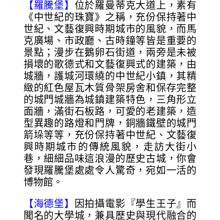
【羅騰堡】
位於羅曼蒂克大道上，素有
《中世紀的珠寶》之稱，充份保持著中
世紀、文藝復興時期城市的風貌，而馬
克廣場、市政廳、古時鐘等皆是重要的
景點；漫步在鵝卵石街道，兩旁是未被
損壞的歌德式和文藝復興式的建築，由
城牆，護城河環繞的中世紀小鎮，其精
緻的紅色屋瓦木質骨架房舍和保存完整
的城門城牆為城鎮建築特色，三角形立
面牆，滿街石板路，可愛的老建築，造
型異趣的路燈和門牌，銅牆鐵壁的城門
箭垛等等，充份保持著中世紀、文藝復
興時期城市的傳統風貌，走訪大街小
巷，細細品味這浪漫的歷史古城，你會
發現羅騰堡處處令人驚奇，宛如一活的
博物館。
【海德堡】
因拍攝電影『學生王子』而
聞名的大學城，兼具歷史與現代融合的