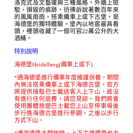
洛克式及文藝復興三種風格，外牆上斑
駁、損毀的痕跡，彷彿訴說著數百年來
的風風雨雨。搭乘纜車上或下古堡，是
海德堡的獨特體驗。堡內以地窖最具看
頭，裡頭收藏了一個可容22萬公升的大
酒桶。
特別說明
海德堡Heidelberg(纜車上或下)
*
遇海德堡進行纜車年度維護保養，期間
內無法搭乘纜車上或下海德古堡，官方
將提供接駁巴士載送客人上下山，故沒
有進行任何退費，請您見諒。我們將會
使用團體旅遊巴士載您上山至停車場後
步行進海德古堡進行參觀，之後以步行
方式下山。