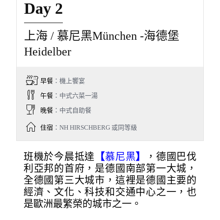
Day 2
上海 / 慕尼黑München -海德堡
Heidelber
早餐
：機上饗宴
午餐
：中式六菜一湯
晚餐
：中式自助餐
住宿
：NH HIRSCHBERG 或同等級
班機於今晨抵達
【
慕尼黑
】
，德國巴伐
利亞邦的首府，是德國南部第一大城，
全德國第三大城市，這裡是德國主要的
經濟、文化、科技和交通中心之一，也
是歐洲最繁榮的城市之一。