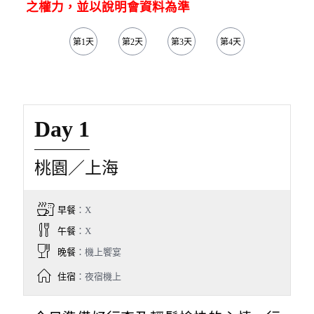
之權力，並以說明會資料為準
第1天
第2天
第3天
第4天
第5天
Day 1
桃園／上海
早餐
：X
午餐
：X
晚餐
：機上饗宴
住宿
：夜宿機上