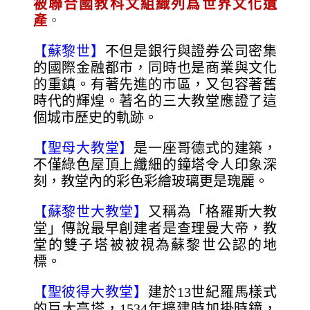
被聯合國教科文組織列爲世界文化遺
產
。
【蘇黎世】
不但是銀行與證券公司密集
的國際金融都市，同時也是商業與文化
的重鎮。有著先進的市區，又包容著舊
時代的輝煌。著名的三大教堂應證了這
個城市歷史的軌跡。
【聖母大教堂】
是一座哥德式的建築，
不僅綠色屋頂上纖細的鐘塔令人印象深
刻，教堂內的彩色彩繪玻璃更是瑰麗。
【蘇黎世大教堂】
又稱為「格羅斯大教
堂」傳說最早創建者是查理曼大帝，教
堂的雙子塔被被視為蘇黎世公認的地
標。
【聖彼得大教堂】
建於13世紀羅馬樣式
的巨大高塔，1534年擴建時加掛時鐘，