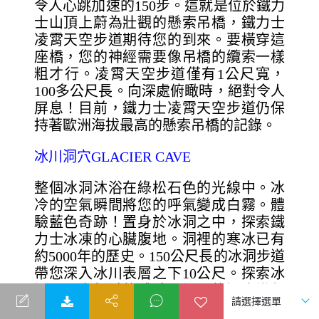
令人心跳加速的150步。這就是位於鐵力
士山頂上蔚為壯觀的懸索吊橋，鐵力士
凌霄天空步道期待您的到來。要橫穿這
座橋，您的神經需要像吊橋的纜索一樣
粗才行。凌霄天空步道僅有1公尺寬，
100多公尺長。向深處俯瞰時，絕對令人
屏息！目前，鐵力士凌霄天空步道仍保
持著歐洲海拔最高的懸索吊橋的記錄。
冰川洞穴GLACIER CAVE
整個冰洞沐浴在綠松石色的光線中。冰
冷的空氣瞬間將您的呼氣變成白霧。體
驗藍色奇跡！置身於冰洞之中，探索鐵
力士冰凍的心臟腹地。洞裡的寒冰已有
約5000年的歷史。150公尺長的冰洞步道
帶您深入冰川表層之下10公尺。探索冰
洞是一次超酷的體驗。洞內的溫度常年
保持在零下1.5℃。