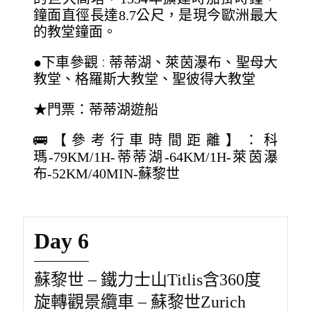
鐘面直徑長達8.7公尺，是現今歐洲最大
的教堂鐘面。
●下車參觀
蒂蒂湖、萊茵瀑布、聖母大
：
教堂、格羅斯大教堂、聖彼得大教堂
★門票：蒂蒂湖遊船
🚌【參考行車時間距離】：科
瑪-79KM/1H-蒂蒂湖-64KM/1H-萊茵瀑
布-52KM/40MIN-蘇黎世
Day 6
蘇黎世 – 鐵力士山Titlis含360度
旋轉觀景纜車 – 蘇黎世Zurich