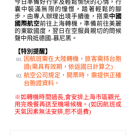
今日準備好行李及輕鬆愉快的心情，行
囊中裝滿無限的憧憬，踏著輕鬆的腳
步，由專人辦理出境手續後，搭乘
中國
國際航空
前往上海轉機，準備前往美麗
的東歐國度，翌日在空服員親切的問候
聲中飛抵德國-慕尼黑。
【特別提醒】
因航班需在大陸轉機，旅客需持台胞
證(需具有效期，依返國日計算之)
航空公司規定，開票時，需提供正確
台胞證資料。
※如轉機時間過長,會安排上海市區觀光,
用完晚餐再送至機場候機。(如因航班或
天氣因素無法安排,恕不退費)