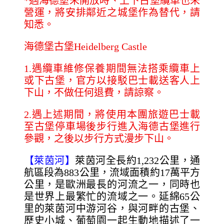
*
遇海德堡未開放時、上下古堡纜車也未
營運，將安排鄰近之城堡作為替代，請
知悉。
海德堡古堡Heidelberg Castle
1.
遇纜車維修保養期間無法搭乘纜車上
或下古堡，官方以接駁巴士載送客人上
下山，不做任何退費，請諒察。
2.
遇上述期間，將使用本團旅遊巴士載
至古堡停車場後步行進入海德古堡進行
參觀，之後以步行方式漫步下山。
【萊茵河】
萊茵河全長約1,232公里，通
航區段為883公里，流域面積約17萬平方
公里，是歐洲最長的河流之一，同時也
是世界上最繁忙的流域之一。延綿65公
里的萊茵河中游河谷，與河畔的古堡、
歷史小城、葡萄園一起生動地描述了一