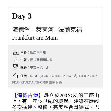
Day 3
海德堡 – 萊茵河 –法蘭克福
Frankfurt am Main
早餐
：飯店內享用
午餐
：德式豬腳風味餐
晚餐
：中式六菜一湯
住宿
：InterCityHotel Frankfurt Airport 或 HOLIDAY INN
FRANKFURT ALTE-OPER 或同等級
【海德古堡】
矗立於200公尺的王座山
上，有一座13世紀的城堡，建築在歷經
多次擴建、整修，完美融合哥德式、巴