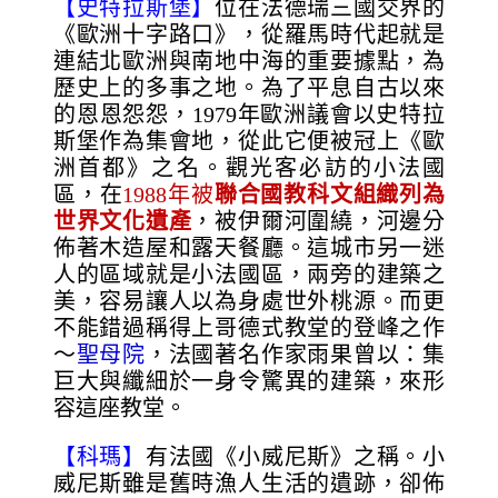
【史特拉斯堡】
位在法德瑞三國交界的
《歐洲十字路口》，從羅馬時代起就是
連結北歐洲與南地中海的重要據點，為
歷史上的多事之地。為了平息自古以來
的恩恩怨怨，1979年歐洲議會以史特拉
斯堡作為集會地，從此它便被冠上《歐
洲首都》之名。觀光客必訪的小法國
區，在
1988
年被
聯合國教科文組織列為
世界文化遺產
，被伊爾河圍繞，河邊分
佈著木造屋和露天餐廳。這城市另一迷
人的區域就是小法國區，兩旁的建築之
美，容易讓人以為身處世外桃源。而更
不能錯過稱得上哥德式教堂的登峰之作
～
聖母院
，法國著名作家雨果曾以：集
巨大與纖細於一身令驚異的建築，來形
容這座教堂。
【科瑪】
有法國《小威尼斯》之稱。小
威尼斯雖是舊時漁人生活的遺跡，卻佈