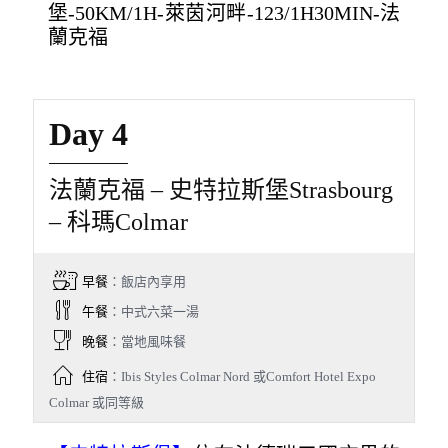
堡-50KM/1H-萊茵河畔-123/1H30MIN-法
蘭克福
Day 4
法蘭克福 – 史特拉斯堡Strasbourg
– 科瑪Colmar
早餐
：飯店內享用
午餐
：中式六菜一湯
晚餐
：當地風味餐
住宿
：Ibis Styles Colmar Nord 或Comfort Hotel Expo
Colmar 或同等級