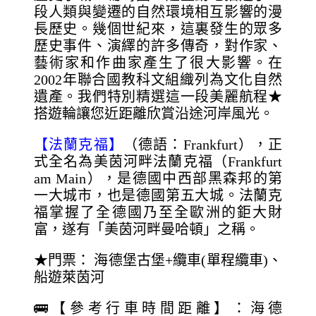
段人類與變遷的自然環境相互影響的漫
長歷史。幾個世紀來，這裏發生的眾多
歷史事件、演繹的許多傳奇，對作家、
藝術家和作曲家產生了很大影響。在
2002年聯合國教科文組織列為文化自然
遺產。我們特別精選這一段美麗航程★
搭遊輪讓您近距離欣賞沿途河岸風光。
【法蘭克福】
（德語：Frankfurt），正
式全名為美茵河畔法蘭克福（Frankfurt
am Main），是德國中西部黑森邦的第
一大城市，也是德國第五大城。法蘭克
福掌握了全德國乃至全歐洲的鉅大財
富，遂有「美茵河畔曼哈頓」之稱。
★門票： 海德堡古堡+纜車(單程纜車)、
船遊萊茵河
🚌【參考行車時間距離】：海德