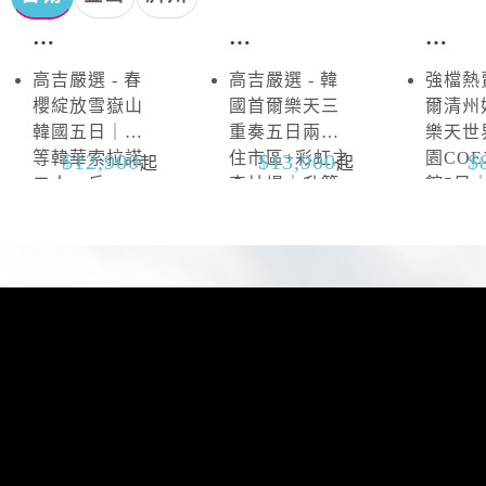
首
首
首
爾．
爾．
爾
高吉嚴選 - 春
高吉嚴選 - 韓
強檔熱賣
雪
抱
櫻綻放雪嶽山
國首爾樂天三
爾清州
嶽
川
韓國五日｜升
重奏五日兩晚
樂天世
山
等韓華索拉諾
住市區+彩虹之
園CO
12,900
13,900
起
起
二人一戶
森片場｜升等
館5日
山井湖韓華渡
區四連
假村