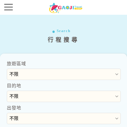
往前
往後
超夯首爾好好玩五日
Search
行程搜尋
Read More
Read More
旅遊區域
目的地
出發地