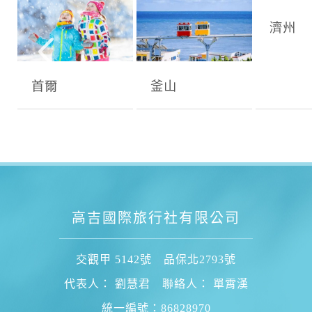
首爾
釜山
濟州
高吉國際旅行社有限公司
交觀甲 5142號 品保北2793號
代表人： 劉慧君 聯絡人： 單霄漢