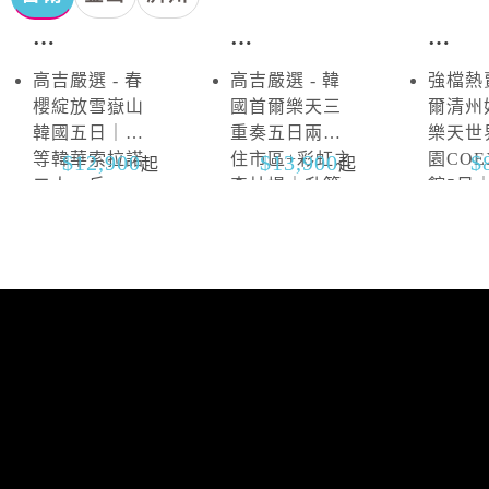
首
首
首
爾．
爾．
爾
高吉嚴選 - 春
高吉嚴選 - 韓
強檔熱賣
雪
抱
櫻綻放雪嶽山
國首爾樂天三
爾清州
嶽
川
韓國五日｜升
重奏五日兩晚
樂天世
山
等韓華索拉諾
住市區+彩虹之
園CO
12,900
13,900
起
起
二人一戶
森片場｜升等
館5日
山井湖韓華渡
區四連
假村