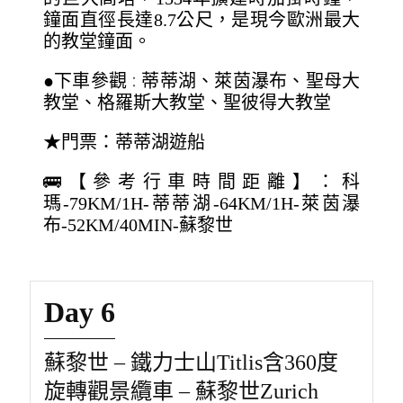
鐘面直徑長達8.7公尺，是現今歐洲最大
的教堂鐘面。
●下車參觀
蒂蒂湖、萊茵瀑布、聖母大
：
教堂、格羅斯大教堂、聖彼得大教堂
★門票：蒂蒂湖遊船
🚌【參考行車時間距離】：科
瑪-79KM/1H-蒂蒂湖-64KM/1H-萊茵瀑
布-52KM/40MIN-蘇黎世
Day 6
蘇黎世 – 鐵力士山Titlis含360度
旋轉觀景纜車 – 蘇黎世Zurich