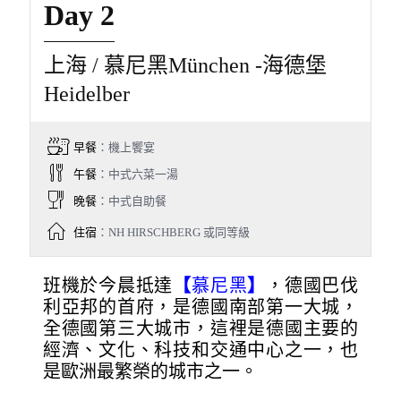
Day 2
上海 / 慕尼黑München -海德堡
Heidelber
早餐
：機上饗宴
午餐
：中式六菜一湯
晚餐
：中式自助餐
住宿
：NH HIRSCHBERG 或同等級
班機於今晨抵達
【
慕尼黑
】
，德國巴伐
利亞邦的首府，是德國南部第一大城，
全德國第三大城市，這裡是德國主要的
經濟、文化、科技和交通中心之一，也
是歐洲最繁榮的城市之一。