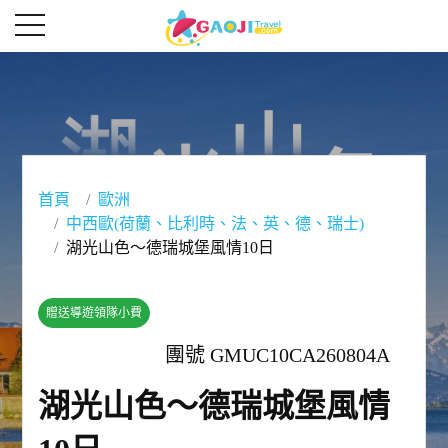
首頁
歐洲
中西歐(荷蘭、比利時、法、英、德、瑞士)
湖光山色～德瑞城堡風情10日
贈送導遊領隊小費
團號 GMUC10CA260804A
湖光山色～德瑞城堡風情