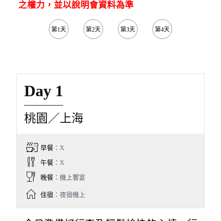
之權力，並以說明會資料為準
第1天
第2天
第3天
第4天
第5天
Day 1
桃園／上海
早餐
：X
午餐
：X
晚餐
：機上饗宴
住宿
：夜宿機上