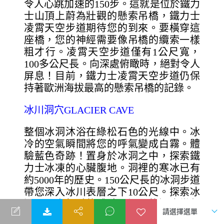
令人心跳加速的150步。這就是位於鐵力
士山頂上蔚為壯觀的懸索吊橋，鐵力士
凌霄天空步道期待您的到來。要橫穿這
座橋，您的神經需要像吊橋的纜索一樣
粗才行。凌霄天空步道僅有1公尺寬，
100多公尺長。向深處俯瞰時，絕對令人
屏息！目前，鐵力士凌霄天空步道仍保
持著歐洲海拔最高的懸索吊橋的記錄。
冰川洞穴GLACIER CAVE
整個冰洞沐浴在綠松石色的光線中。冰
冷的空氣瞬間將您的呼氣變成白霧。體
驗藍色奇跡！置身於冰洞之中，探索鐵
力士冰凍的心臟腹地。洞裡的寒冰已有
約5000年的歷史。150公尺長的冰洞步道
帶您深入冰川表層之下10公尺。探索冰
洞是一次超酷的體驗。洞內的溫度常年
保持在零下1.5℃。