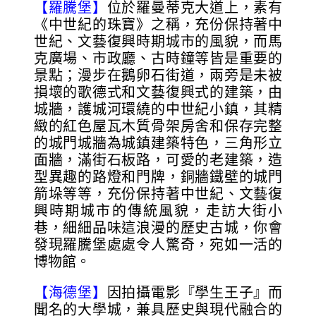
【羅騰堡】
位於羅曼蒂克大道上，素有
《中世紀的珠寶》之稱，充份保持著中
世紀、文藝復興時期城市的風貌，而馬
克廣場、市政廳、古時鐘等皆是重要的
景點；漫步在鵝卵石街道，兩旁是未被
損壞的歌德式和文藝復興式的建築，由
城牆，護城河環繞的中世紀小鎮，其精
緻的紅色屋瓦木質骨架房舍和保存完整
的城門城牆為城鎮建築特色，三角形立
面牆，滿街石板路，可愛的老建築，造
型異趣的路燈和門牌，銅牆鐵壁的城門
箭垛等等，充份保持著中世紀、文藝復
興時期城市的傳統風貌，走訪大街小
巷，細細品味這浪漫的歷史古城，你會
發現羅騰堡處處令人驚奇，宛如一活的
博物館。
【海德堡】
因拍攝電影『學生王子』而
聞名的大學城，兼具歷史與現代融合的