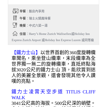
早餐
：飯店內享用
午餐
：瑞士火鍋風味餐
晚餐
：中式六菜一湯
住宿
：Harry''s Home Zurich Wallisellen或Holiday Inn
Express Zurich Airport 或Holiday Inn Express Luzern 或同等級
【鐵力士山】
以世界首創的360度旋轉纜
車聞名，乘坐登山纜車，末段纜車為全
世界獨一無二的旋轉纜車，直抵終點海
拔3020公尺的鐵力士山 頂，能欣賞到迷
人的美麗全景觀，還會發現其他令人讚
嘆的亮點。
鐵力士凌霄天空步道 TITLIS CLIFF
WALK
3041公尺高的海拔。500公尺深的峭壁。