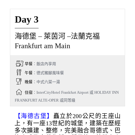
Day 3
海德堡 – 萊茵河 –法蘭克福
Frankfurt am Main
早餐
：飯店內享用
午餐
：德式豬腳風味餐
晚餐
：中式六菜一湯
住宿
：InterCityHotel Frankfurt Airport 或 HOLIDAY INN
FRANKFURT ALTE-OPER 或同等級
【海德古堡】
矗立於200公尺的王座山
上，有一座13世紀的城堡，建築在歷經
多次擴建、整修，完美融合哥德式、巴