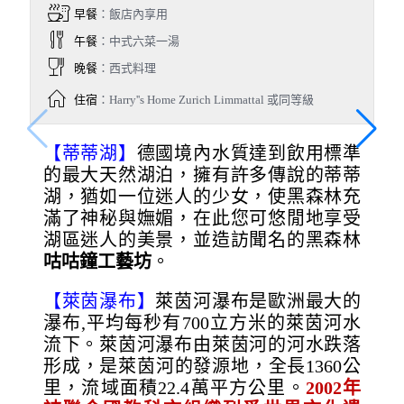
早餐
：飯店內享用
午餐
：中式六菜一湯
晚餐
：西式料理
住宿
：Harry''s Home Zurich Limmattal 或同等級
【蒂蒂湖】
德國境內水質達到飲用標準
的最大天然湖泊，擁有許多傳說的蒂蒂
湖，猶如一位迷人的少女，使黑森林充
滿了神秘與嫵媚，在此您可悠閒地享受
湖區迷人的美景，並造訪聞名的黑森林
咕咕鐘工藝坊
。
【萊茵瀑布】
萊茵河瀑布是歐洲最大的
瀑布,平均每秒有700立方米的萊茵河水
流下。萊茵河瀑布由萊茵河的河水跌落
形成，是萊茵河的發源地，全長1360公
里，流域面積22.4萬平方公里。
2002
年