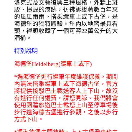
洛克式及文藝復興三種風格，外牆上斑
駁、損毀的痕跡，彷彿訴說著數百年來
的風風雨雨。搭乘纜車上或下古堡，是
海德堡的獨特體驗。堡內以地窖最具看
頭，裡頭收藏了一個可容22萬公升的大
酒桶。
特別說明
海德堡Heidelberg(纜車上或下)
*
遇海德堡進行纜車年度維護保養，期間
內無法搭乘纜車上或下海德古堡，官方
將提供接駁巴士載送客人上下山，故沒
有進行任何退費，請您見諒。我們將會
使用團體旅遊巴士載您上山至停車場後
步行進海德古堡進行參觀，之後以步行
方式下山。