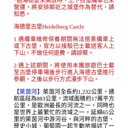
*
遇海德堡未開放時、上下古堡纜車也未
營運，將安排鄰近之城堡作為替代，請
知悉。
海德堡古堡Heidelberg Castle
1.
遇纜車維修保養期間無法搭乘纜車上
或下古堡，官方以接駁巴士載送客人上
下山，不做任何退費，請諒察。
2.
遇上述期間，將使用本團旅遊巴士載
至古堡停車場後步行進入海德古堡進行
參觀，之後以步行方式漫步下山。
【萊茵河】
萊茵河全長約1,232公里，通
航區段為883公里，流域面積約17萬平方
公里，是歐洲最長的河流之一，同時也
是世界上最繁忙的流域之一。延綿65公
里的萊茵河中游河谷，與河畔的古堡、
歷史小城、葡萄園一起生動地描述了一