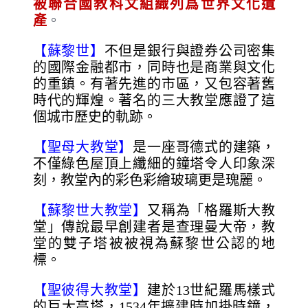
被聯合國教科文組織列爲世界文化遺
產
。
【蘇黎世】
不但是銀行與證券公司密集
的國際金融都市，同時也是商業與文化
的重鎮。有著先進的市區，又包容著舊
時代的輝煌。著名的三大教堂應證了這
個城市歷史的軌跡。
【聖母大教堂】
是一座哥德式的建築，
不僅綠色屋頂上纖細的鐘塔令人印象深
刻，教堂內的彩色彩繪玻璃更是瑰麗。
【蘇黎世大教堂】
又稱為「格羅斯大教
堂」傳說最早創建者是查理曼大帝，教
堂的雙子塔被被視為蘇黎世公認的地
標。
【聖彼得大教堂】
建於13世紀羅馬樣式
的巨大高塔，1534年擴建時加掛時鐘，