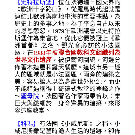
【史特拉斯堡】
位在法德瑞三國交界的
《歐洲十字路口》，從羅馬時代起就是
連結北歐洲與南地中海的重要據點，為
歷史上的多事之地。為了平息自古以來
的恩恩怨怨，1979年歐洲議會以史特拉
斯堡作為集會地，從此它便被冠上《歐
洲首都》之名。觀光客必訪的小法國
區，在
1988
年被
聯合國教科文組織列為
世界文化遺產
，被伊爾河圍繞，河邊分
佈著木造屋和露天餐廳。這城市另一迷
人的區域就是小法國區，兩旁的建築之
美，容易讓人以為身處世外桃源。而更
不能錯過稱得上哥德式教堂的登峰之作
～
聖母院
，法國著名作家雨果曾以：集
巨大與纖細於一身令驚異的建築，來形
容這座教堂。
【科瑪】
有法國《小威尼斯》之稱。小
威尼斯雖是舊時漁人生活的遺跡，卻佈