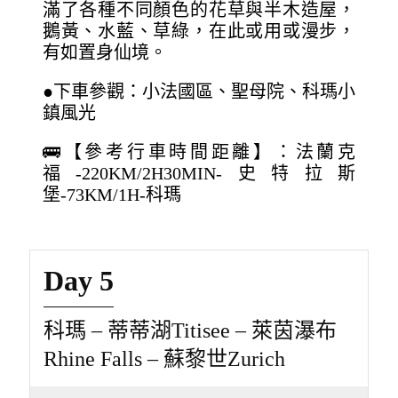
滿了各種不同顏色的花草與半木造屋，
鵝黃、水藍、草綠，在此或用或漫步，
有如置身仙境。
●下車參觀：小法國區、聖母院、科瑪小
鎮風光
🚌【參考行車時間距離】：法蘭克
福-220KM/2H30MIN-史特拉斯
堡-73KM/1H-科瑪
Day 5
科瑪 – 蒂蒂湖Titisee – 萊茵瀑布
Rhine Falls – 蘇黎世Zurich