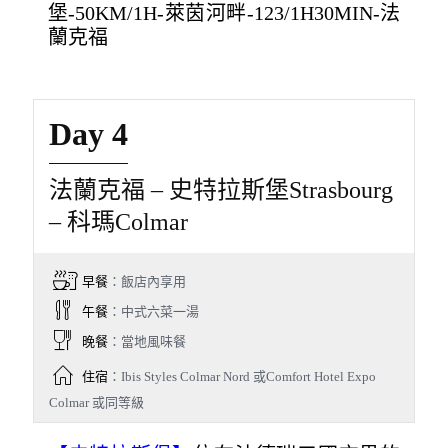
堡-50KM/1H-萊茵河畔-123/1H30MIN-法
蘭克福
Day 4
法蘭克福 – 史特拉斯堡Strasbourg
– 科瑪Colmar
早餐
：飯店內享用
午餐
：中式六菜一湯
晚餐
：當地風味餐
住宿
：Ibis Styles Colmar Nord 或Comfort Hotel Expo
Colmar 或同等級