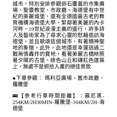
城市，特別安排參觀卵石覆蓋的市集廣
場、聖靈教堂、市政廳。海德堡有中世
紀的美麗城堡，還有全德國最古老的教
育機構海德堡大學，緊鄰著美麗的內卡
河畔，19世紀浪漫主義的盛行，許多詩
人及藝術家為了尋求心靈的慰藉造訪海
德堡，並且歌頌這個城市，有著精神聖
地的象徵。此外，此地還是幸運逃過二
戰無情轟炸的寶地，看著美麗古橋映照
著夕陽的古堡、綠色山丘和磚紅色建築
上，無處不是俯拾入畫的絕佳景致
●下車參觀： 瑪利亞廣場、舊市政廳、
羅騰堡
🚌【參考行車時間距離】：慕尼黑-
254KM/2H30MIN-羅騰堡-164KM/2H-海
德堡