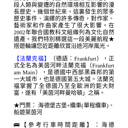
段人類與變遷的自然環境相互影響的漫
長歷史。幾個世紀來，這裏發生的眾多
歷史事件、演繹的許多傳奇，對作家、
藝術家和作曲家產生了很大影響。在
2002年聯合國教科文組織列為文化自然
遺產。我們特別精選這一段美麗航程★
搭遊輪讓您近距離欣賞沿途河岸風光。
【法蘭克福】
（德語：Frankfurt），正
式全名為美茵河畔法蘭克福（Frankfurt
am Main），是德國中西部黑森邦的第
一大城市，也是德國第五大城。法蘭克
福掌握了全德國乃至全歐洲的鉅大財
富，遂有「美茵河畔曼哈頓」之稱。
★門票： 海德堡古堡+纜車(單程纜車)、
船遊萊茵河
🚌【參考行車時間距離】：海德