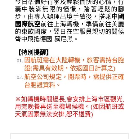
今日準備好行李及輕鬆愉快的心情，行
囊中裝滿無限的憧憬，踏著輕鬆的腳
步，由專人辦理出境手續後，搭乘
中國
國際航空
前往上海轉機，準備前往美麗
的東歐國度，翌日在空服員親切的問候
聲中飛抵德國-慕尼黑。
【特別提醒】
因航班需在大陸轉機，旅客需持台胞
證(需具有效期，依返國日計算之)
航空公司規定，開票時，需提供正確
台胞證資料。
※如轉機時間過長,會安排上海市區觀光,
用完晚餐再送至機場候機。(如因航班或
天氣因素無法安排,恕不退費)