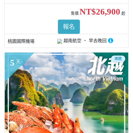
NT$26,900
售價
起
報名
越南航空
早去晚回
桃園國際機場
團體
5
天