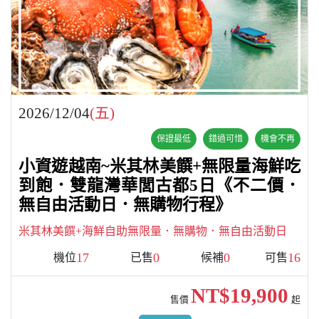
2026/12/04
(五)
保證最低
錯過可惜
機會不再
小資遊越南~米其林美饌+無限量海鮮吃
到飽．雙龍灣華閭古都5日《不二價．
無自由活動日．無購物行程》
米其林美饌+海鮮自助無限量．無購物．無自由活動日
17
0
0
16
機位
已售
候補
可售
NT$19,900
售價
起