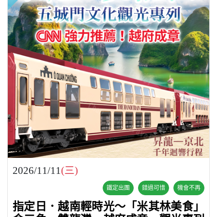
2026/11/11
(三)
鐵定出團
錯過可惜
機會不再
指定日．越南輕時光～「米其林美食」