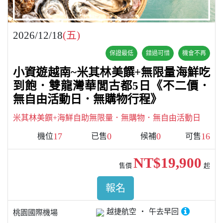
2026/12/18
(五)
保證最低
錯過可惜
機會不再
小資遊越南~米其林美饌+無限量海鮮吃
到飽．雙龍灣華閭古都5日《不二價．
無自由活動日．無購物行程》
米其林美饌+海鮮自助無限量．無購物．無自由活動日
17
0
0
16
機位
已售
候補
可售
NT$19,900
售價
起
報名
越捷航空
午去早回
桃園國際機場