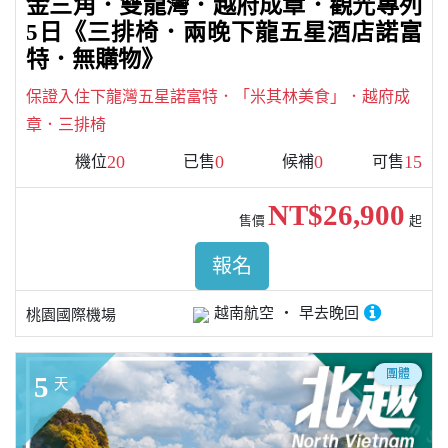
金三角．雙龍灣．越府成章．觀光專列
5日《三排椅．兩晚下龍五星酒店諾富
特．無購物》
保證入住下龍灣五星諾富特．「米其林美食」．越府成
章．三排椅
20
0
0
15
機位
已售
候補
可售
NT$26,900
售價
起
報名
越南航空
早去晚回
桃園國際機場
團體
5
天