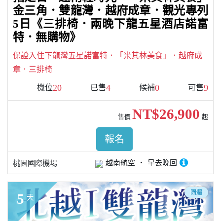
金三角．雙龍灣．越府成章．觀光專列
5日《三排椅．兩晚下龍五星酒店諾富
特．無購物》
保證入住下龍灣五星諾富特．「米其林美食」．越府成
章．三排椅
20
4
0
9
機位
已售
候補
可售
NT$26,900
售價
起
報名
越南航空
早去晚回
桃園國際機場
團體
5
天