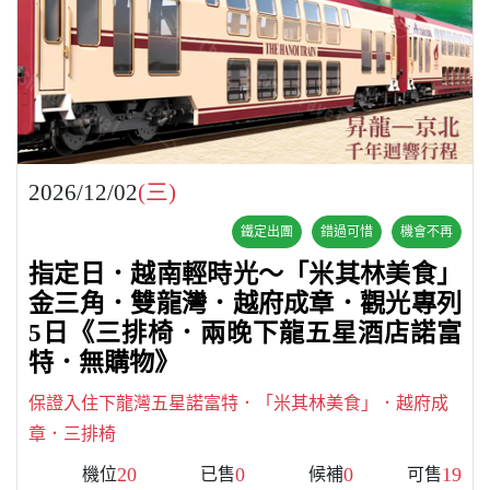
2026/12/02
(三)
鐵定出團
錯過可惜
機會不再
指定日．越南輕時光～「米其林美食」
金三角．雙龍灣．越府成章．觀光專列
5日《三排椅．兩晚下龍五星酒店諾富
特．無購物》
保證入住下龍灣五星諾富特．「米其林美食」．越府成
章．三排椅
20
0
0
19
機位
已售
候補
可售