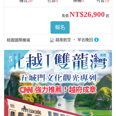
20
0
0
19
機位
已售
候補
可售
NT$26,900
售價
起
報名
越南航空
早去晚回
桃園國際機場
團體
5
天