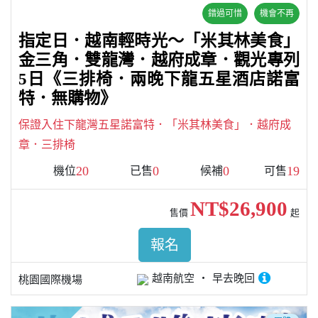
錯過可惜
機會不再
指定日．越南輕時光～「米其林美食」
金三角．雙龍灣．越府成章．觀光專列
5日《三排椅．兩晚下龍五星酒店諾富
特．無購物》
保證入住下龍灣五星諾富特．「米其林美食」．越府成
章．三排椅
20
0
0
19
機位
已售
候補
可售
NT$26,900
售價
起
報名
越南航空
早去晚回
桃園國際機場