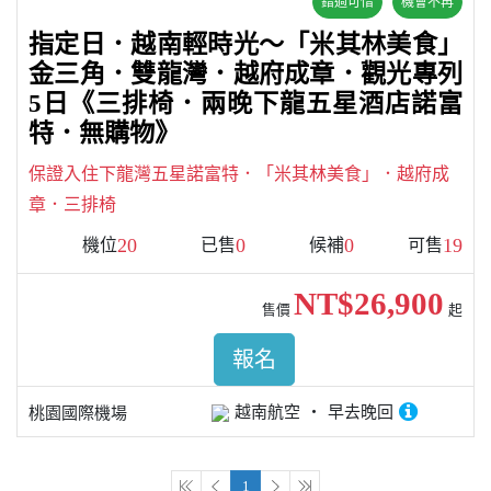
錯過可惜
機會不再
指定日．越南輕時光～「米其林美食」
金三角．雙龍灣．越府成章．觀光專列
5日《三排椅．兩晚下龍五星酒店諾富
特．無購物》
保證入住下龍灣五星諾富特．「米其林美食」．越府成
章．三排椅
20
0
0
19
機位
已售
候補
可售
NT$26,900
售價
起
報名
越南航空
早去晚回
桃園國際機場
1