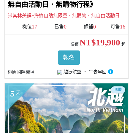
無自由活動日．無購物行程》
米其林美饌+海鮮自助無限量．無購物．無自由活動日
17
0
0
16
機位
已售
候補
可售
NT$19,900
售價
起
報名
越捷航空
午去早回
桃園國際機場
團體
5
天