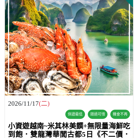
2026/11/17
(二)
保證最低
錯過可惜
機會不再
小資遊越南~米其林美饌+無限量海鮮吃
到飽．雙龍灣華閭古都5日《不二價．