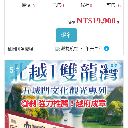
17
0
0
16
機位
已售
候補
可售
NT$19,900
售價
起
報名
越捷航空
午去早回
桃園國際機場
團體
5
天