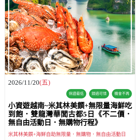
2026/11/20
(五)
保證最低
錯過可惜
機會不再
小資遊越南~米其林美饌+無限量海鮮吃
到飽．雙龍灣華閭古都5日《不二價．
無自由活動日．無購物行程》
米其林美饌+海鮮自助無限量．無購物．無自由活動日