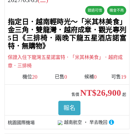
錯過可惜
機會不再
指定日．越南輕時光～「米其林美食」
金三角．雙龍灣．越府成章．觀光專列
5日《三排椅．兩晚下龍五星酒店諾富
特．無購物》
保證入住下龍灣五星諾富特．「米其林美食」．越府成
章．三排椅
20
0
0
19
機位
已售
候補
可售
NT$26,900
售價
起
報名
越南航空
早去晚回
桃園國際機場