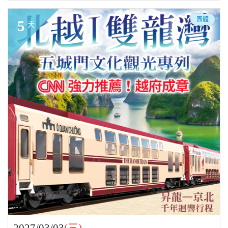
團體
5
天
2027/03/03
(三)