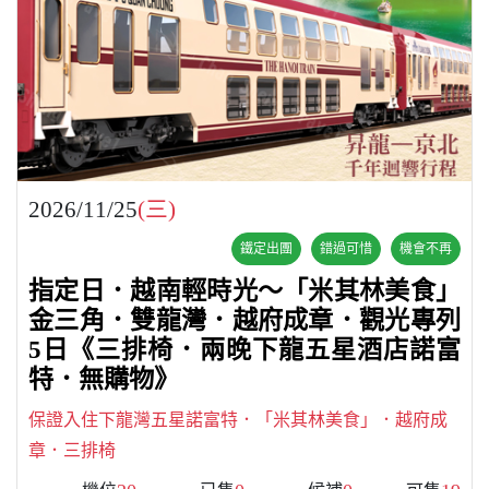
2026/11/25
(三)
鐵定出團
錯過可惜
機會不再
指定日．越南輕時光～「米其林美食」
金三角．雙龍灣．越府成章．觀光專列
5日《三排椅．兩晚下龍五星酒店諾富
特．無購物》
保證入住下龍灣五星諾富特．「米其林美食」．越府成
章．三排椅