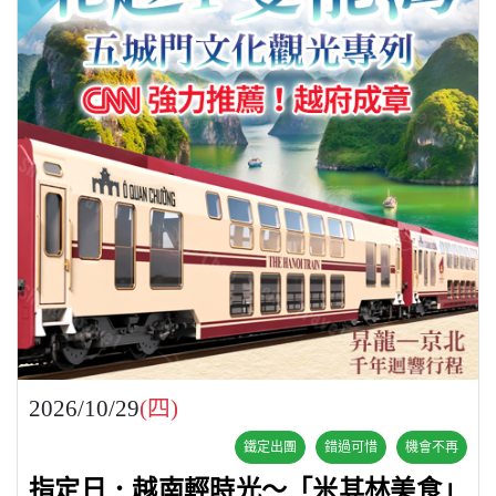
2026/10/29
(四)
鐵定出團
錯過可惜
機會不再
指定日．越南輕時光～「米其林美食」